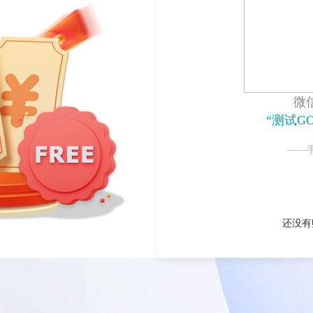
微
“测试G
——
还没有