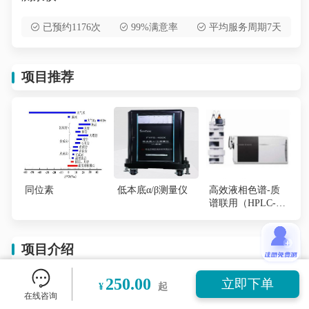
已预约1176次
99%满意率
平均服务周期7天
项目推荐
同位素
低本底α/β测量仪
高效液相色谱-质
谱联用（HPLC-M
S）
项目介绍
250.00
立即下单
¥
起
直接测汞仪采用催化热解-金齐化-冷原子吸收的原
在线咨询
理。在氧气流的作用下，样品经干燥和高温分解，