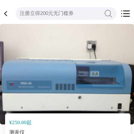
¥250.00起
测汞仪