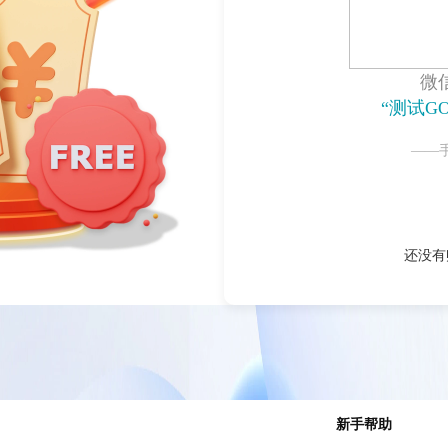
微
“测试G
——
还没有
新手帮助