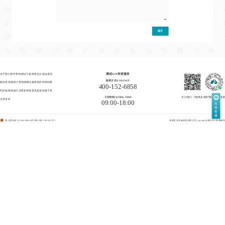
200
提交
关于我们
新手帮助
测试干货
商务合作
基金查询
测试GO·科研服务
联系方式/CONTACT
相关资质
模拟计算
现场测试
服务项目
科研绘图
400-152-6858
同步辐射
电池行业
有奖举报
意见反馈
快捷下单
工作时间/WORK TIME
关注我们 了解更多
随时预约 掌握进度
文库百科
09:00-18:00
在
线
客
服
蜀公网安备51010602000648号
蜀ICP备17005822号-1
成都世纪美扬科技有限公司
Copyright@测试GO·科研服务