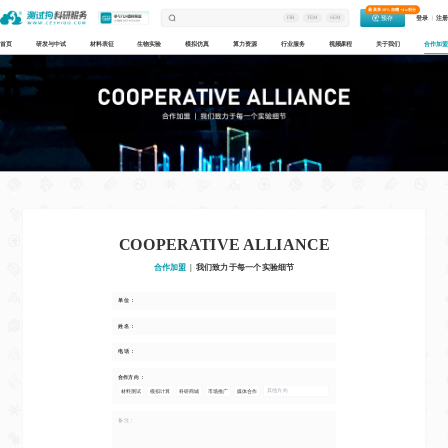
最高享18%加赠+4w积分
预存
登录
注册
FIB
TEM
SEM
首页
研发与中试
材料表征
生物实验
模拟仿真
算力资源
行业服务
视频课程
关于我们
合作加盟
COOPERATIVE ALLIANCE
合作加盟
|
我们致力于每一个实验细节
单位 ：
姓名 ：
电话 ：
合作方向 ：
材料测试
模拟计算
科研商城
市场推广
媒体合作