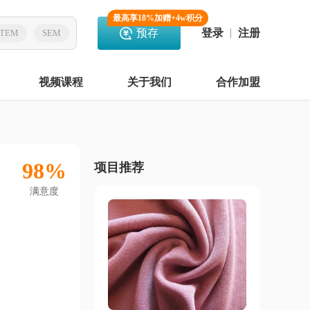
最高享18%加赠+4w积分
预存
登录
注册
TEM
SEM
视频课程
关于我们
合作加盟
98%
项目推荐
满意度