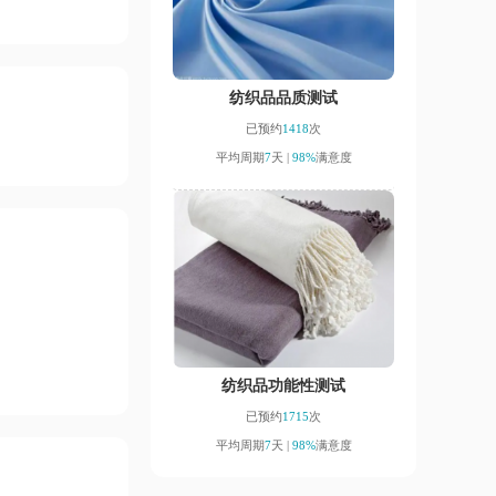
纺织品品质测试
已预约
1418
次
平均周期
7
天 |
98%
满意度
纺织品功能性测试
已预约
1715
次
平均周期
7
天 |
98%
满意度