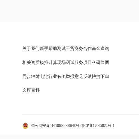
关于我们
新手帮助
测试干货
商务合作
基金查询
相关资质
模拟计算
现场测试
服务项目
科研绘图
同步辐射
电池行业
有奖举报
意见反馈
快捷下单
文库百科
蜀公网安备51010602000648号
蜀ICP备17005822号-1