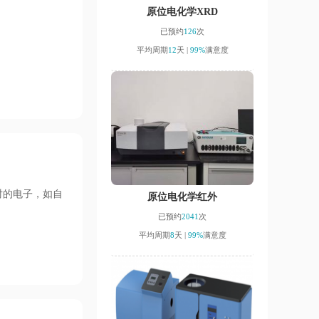
原位电化学XRD
已预约
126
次
平均周期
12
天 |
99%
满意度
对的电子，如自
原位电化学红外
已预约
2041
次
平均周期
8
天 |
99%
满意度