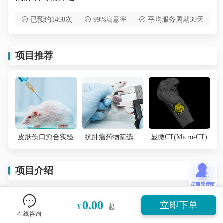
已预约1408次
99%满意率
平均服务周期30天
项目推荐
皮肤伤口愈合实验
抗肿瘤药物筛选
显微CT(Micro-CT)
项目介绍
项目介绍：
0.00
立即下单
¥
起
抗肿瘤模型是指用于检测与评价药物抗肿瘤活性
在线咨询