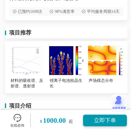
已预约1698次
98%满意率
平均服务周期14天
项目推荐
材料的吸收谱、反
锂离子电池枝晶生
声场模态分布
射谱、透射谱
长
项目介绍
1000.00
立即下单
¥
起
材料的吸收谱、反射谱、透射谱
计算材料（块体、
在线咨询
薄膜或微纳结构）在
特定波长范围
的光照下，其
吸