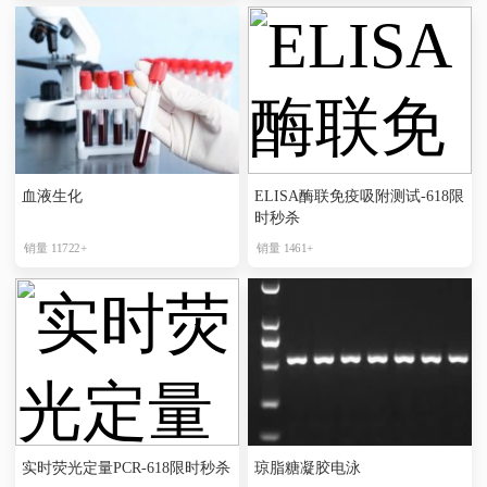
血液生化
ELISA酶联免疫吸附测试-618限
时秒杀
销量 11722+
销量 1461+
实时荧光定量PCR-618限时秒杀
琼脂糖凝胶电泳