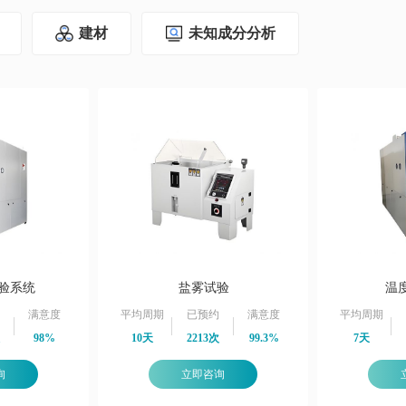
建材
未知成分分析
验系统
盐雾试验
温
满意度
平均周期
已预约
满意度
平均周期
98%
10天
2213次
99.3%
7天
询
立即咨询