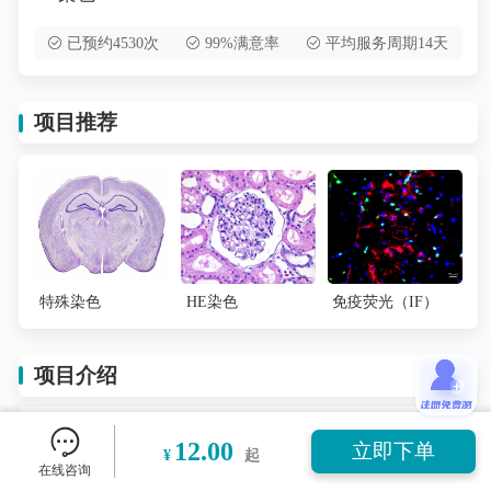
已预约4530次
99%满意率
平均服务周期14天
项目推荐
特殊染色
HE染色
免疫荧光（IF）
项目介绍
苏木精 - 伊红染色法 ( hematoxylin-eosin staining )
12.00
立即下单
¥
起
，简称HE染色法 ，石蜡切片技术里常用的染色法之
在线咨询