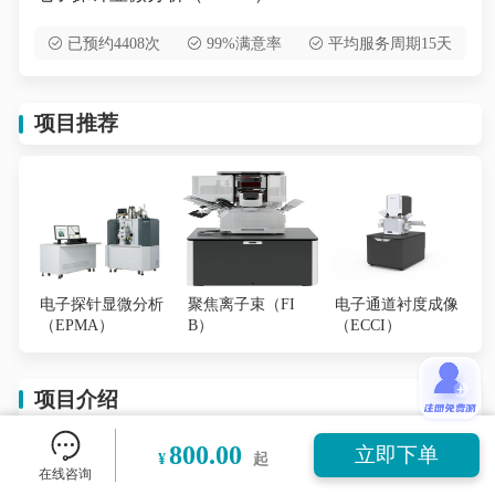
已预约4408次
99%满意率
平均服务周期15天
项目推荐
电子探针显微分析
聚焦离子束（FI
电子通道衬度成像
（EPMA）
B）
（ECCI）
项目介绍
800.00
立即下单
¥
起
电子探针显微镜（EPMA）又称微区X射线光谱分析
在线咨询
仪、X射线显微分析仪。