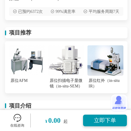
已预约6372次
99%满意率
平均服务周期7天
项目推荐
原位AFM
原位扫描电子显微
原位红外（in-situ
镜（in-situ-SEM）
IR）
项目介绍
0.00
立即下单
¥
起
X光电子能谱法是一种表面分析方法，提供的是样
在线咨询
品表面的元素含量与形态，一般，其信息深度约为1