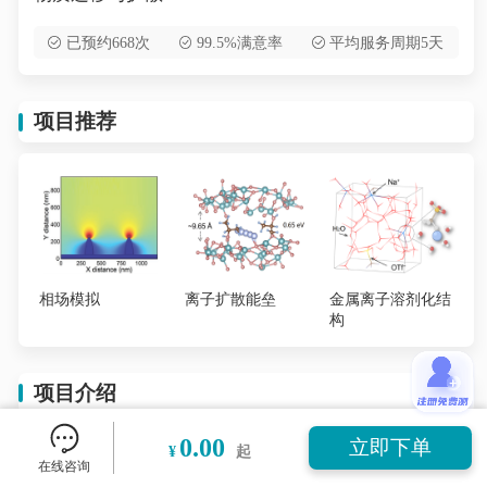
已预约668次
99.5%满意率
平均服务周期5天
项目推荐
相场模拟
离子扩散能垒
金属离子溶剂化结
构
项目介绍
0.00
立即下单
¥
起
通过分子动力学(MD)方法研究水系电池中的物质迁
在线咨询
移与扩散。