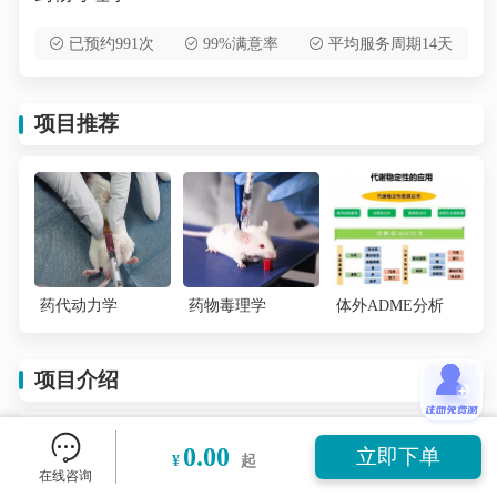
已预约991次
99%满意率
平均服务周期14天
项目推荐
药代动力学
药物毒理学
体外ADME分析
项目介绍
药物毒理学研究的目的在于指导临床合理用药, 降低
0.00
立即下单
¥
起
药物不良反应及减少因药物毒性导致的新药开发失
在线咨询