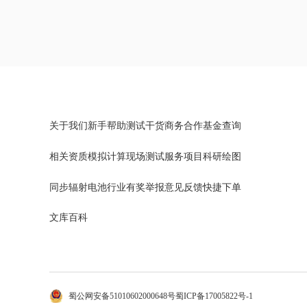
关于我们
新手帮助
测试干货
商务合作
基金查询
相关资质
模拟计算
现场测试
服务项目
科研绘图
同步辐射
电池行业
有奖举报
意见反馈
快捷下单
文库百科
蜀公网安备51010602000648号
蜀ICP备17005822号-1