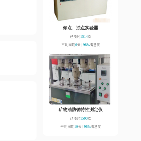
倾点、浊点实验器
已预约
1514
次
平均周期
6
天 |
98%
满意度
矿物油防锈特性测定仪
已预约
1503
次
平均周期
10
天 |
98%
满意度