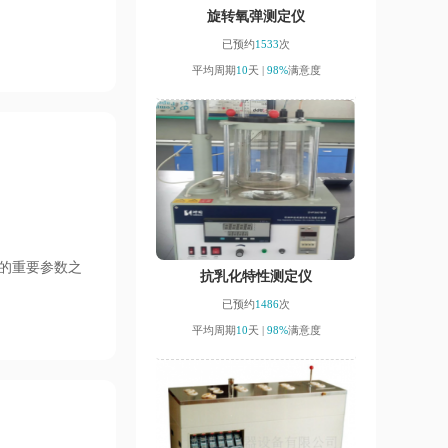
旋转氧弹测定仪
已预约
1533
次
平均周期
10
天 |
98%
满意度
的重要参数之
抗乳化特性测定仪
已预约
1486
次
平均周期
10
天 |
98%
满意度