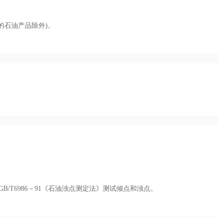
的石油产品除外)。
》、GB/T6986－91《石油浊点测定法》测试倾点和浊点。