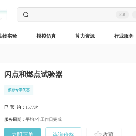
FIB
生物实验
模拟仿真
算力资源
行业服务
闪点和燃点试验器
预存专享优惠
已 预 约：
1577次
服务周期：
平均7个工作日完成
立即下单
咨询价格
收藏