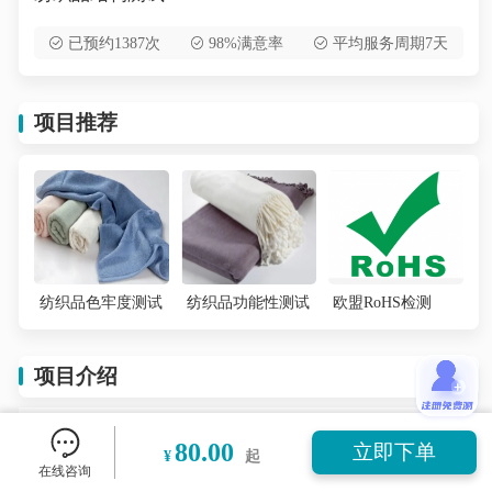
已预约1387次
98%满意率
平均服务周期7天
项目推荐
纺织品色牢度测试
纺织品功能性测试
欧盟RoHS检测
项目介绍
1.纺织品结构测试 可测试纱长，纱支，捻度，幅
80.00
立即下单
¥
起
宽，织物密度，克重，织物厚度。
在线咨询