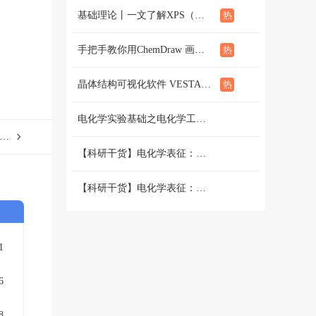
基础理论丨一文了解XPS（概念、定性定量分析、分析方法、谱线结构）
手把手教你用ChemDraw 画化学结构式：基础篇
晶体结构可视化软件 VESTA使用教程（下篇）
电化学实验基础之电化学工作站篇 （二）三电极和两电极体系的搭建 和测试
一篇：‌小角X射线散射（SAXS）图分析的主要步骤
【科研干货】电化学表征：循环伏安法详解（上）
【科研干货】电化学表征：循环伏安法详解（下）
1
6
8