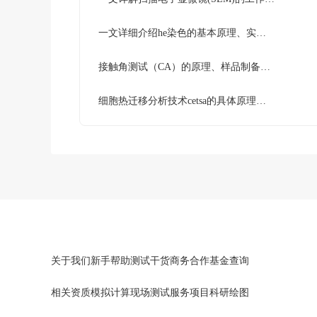
一文详细介绍he染色的基本原理、实验步骤及注意事项
接触角测试（CA）的原理、样品制备要求及实际应用
‌细胞热迁移分析技术cetsa的具体原理和实验流程
关于我们
新手帮助
测试干货
商务合作
基金查询
相关资质
模拟计算
现场测试
服务项目
科研绘图