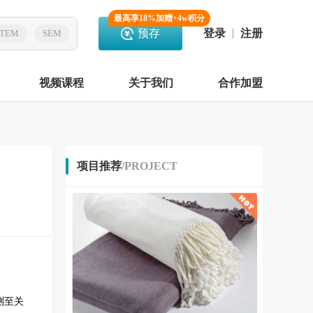
最高享18%加赠+4w积分
预存
登录
注册
TEM
SEM
视频课程
关于我们
合作加盟
项目推荐
/PROJECT
测至关