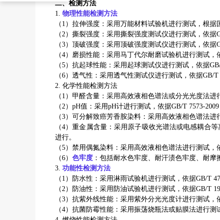
二、检测方法
1.
物理性能检测方法
（
1
）拉伸强度：采用万能材料试验机进行测试，根据
（
2
）撕裂强度：采用撕裂强度测试仪进行测试，依据
G
（
3
）顶破强度：采用顶破强度测试仪进行测试，依据
G
（
4
）磨损性能：采用马丁代尔耐磨试验机进行测试，
（
5
）抗起球性能：采用起球测试仪进行测试，依据
GB/
（
6
）透气性：采用透气性测试仪进行测试，依据
GB/T 
2.
化学性能检测方法
（
1
）甲醛含量：采用高效液相色谱法或分光光度法进
（
2
）
pH
值：采用
pH
计进行测试，依据
GB/T 7573-2009
（
3
）可分解致癌芳香胺染料：采用高效液相色谱法进
（
4
）重金属含量：采用原子吸收光谱法或电感耦合等
进行。
（
5
）禁用偶氮染料：采用高效液相色谱法进行测试，
（
6
）
色牢度
：包括耐水色牢度、耐汗渍色牢度、耐摩
3.
功能性检测方法
（
1
）防水性：采用淋雨试验机进行测试，依据
GB/T 47
（
2
）防油性：采用防油试验机进行测试，依据
GB/T 19
（
3
）抗紫外线性能：采用紫外分光光度计进行测试，
（
4
）抗菌防霉性能：采用振荡烧瓶法或贴膜法进行测
4.
燃烧性能检测方法