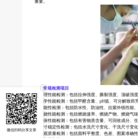
重要。
一、
常规检测项目
1.
物理性能检测
：包括拉伸强度、撕裂强度、顶破强
2.
化学性能检测：包括甲醛含量、
pH
值、可分解致癌
3.
功能性检测：包括防水性、防油性、抗紫外线性能
4.
燃烧性能检测：包括燃烧速率、燃烧产物、燃烧气
5.
环保性能检测：包括有害物质含量、可回收成分、
6.
尺寸稳定性检测：包括水洗尺寸变化、干洗尺寸变
微信扫码分享文章
7.
外观质量检测：包括面料平整度、色差、图案准确