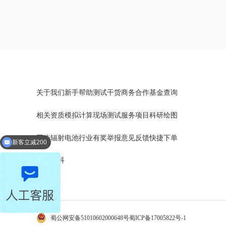
关于我们
新手帮助
测试干货
商务合作
基金查询
相关资质
模拟计算
现场测试
服务项目
科研绘图
同步辐射
电池行业
有奖举报
意见反馈
快捷下单
新客立减200
文库百科
蜀公网安备51010602000648号
蜀ICP备17005822号-1