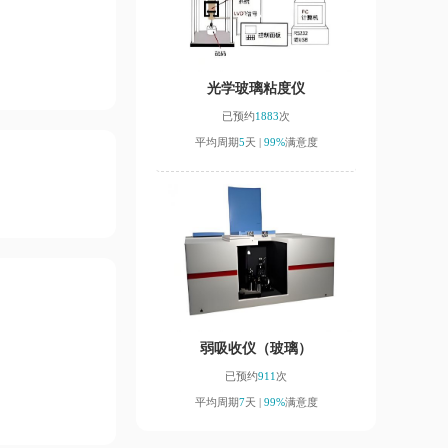
光学玻璃粘度仪
已预约
1883
次
平均周期
5
天 |
99%
满意度
弱吸收仪（玻璃）
已预约
911
次
平均周期
7
天 |
99%
满意度