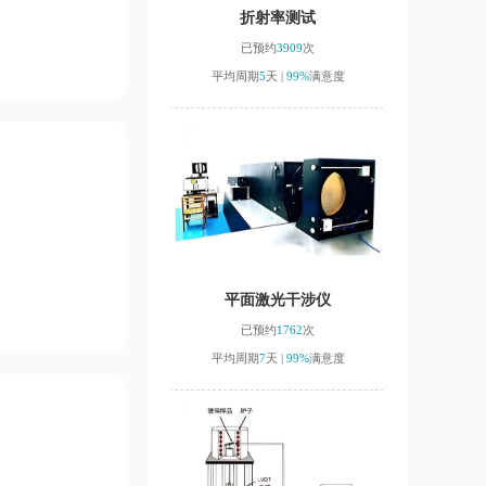
折射率测试
已预约
3909
次
平均周期
5
天 |
99%
满意度
平面激光干涉仪
已预约
1762
次
平均周期
7
天 |
99%
满意度