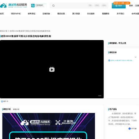
最高享18%加赠+4w积分
预存
登录
注册
FIB
TEM
SEM
首页
研发与中试
材料表征
生物实验
模拟仿真
算力资源
行业服务
视频课程
关于我们
合作加盟
模拟计算
使用DDSE数据库可视化分析固态电池电解质性能
使用DDSE数据库可视化分析固态电池电解质性能
课程解锁，学无止境
课程目录
使用DDSE数据库可视化分析固态电池电解质性能
杨方令
课程介绍
用户须知
讲师介绍
全直播授课，支持观看回放，禁
止下载跟录播！老师全程跟踪每一
节，并在班群实时解答疑问。 下单即
享好礼，详情请咨询GO小妹。
GO小妹