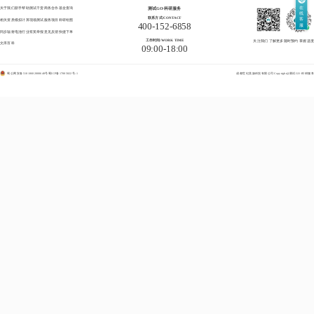
在
关于我们
新手帮助
测试干货
商务合作
基金查询
测试GO·科研服务
线
联系方式/CONTACT
客
相关资质
模拟计算
现场测试
服务项目
科研绘图
400-152-6858
服
同步辐射
电池行业
有奖举报
意见反馈
快捷下单
工作时间/WORK TIME
关注我们 了解更多
随时预约 掌握进度
文库百科
09:00-18:00
蜀公网安备51010602000648号
蜀ICP备17005822号-1
成都世纪美扬科技有限公司
Copyright@测试GO·科研服务