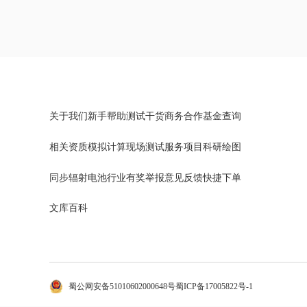
关于我们
新手帮助
测试干货
商务合作
基金查询
相关资质
模拟计算
现场测试
服务项目
科研绘图
同步辐射
电池行业
有奖举报
意见反馈
快捷下单
文库百科
蜀公网安备51010602000648号
蜀ICP备17005822号-1