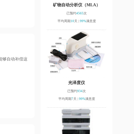
矿物自动分析仪（MLA）
已预约
4565
次
平均周期
10
天 |
99%
满意度
能够自动补偿这
光泽度仪
已预约
934
次
平均周期
7
天 |
99%
满意度