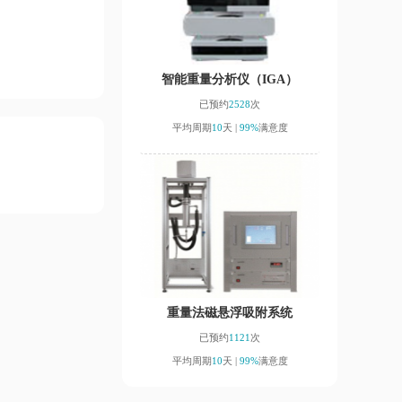
智能重量分析仪（IGA）
已预约
2528
次
平均周期
10
天 |
99%
满意度
重量法磁悬浮吸附系统
已预约
1121
次
平均周期
10
天 |
99%
满意度