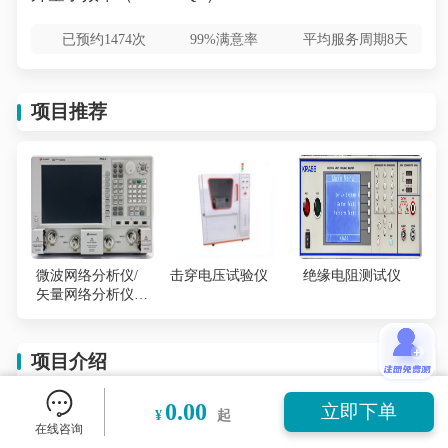
已预约1474次
99%满意率
平均服务周期8天
项目推荐
微波网络分析仪/
击穿电压试验仪
绝缘电阻测试仪
矢量网络分析仪
（VNA）
项目介绍
0.00
立即下单
¥
起
外量子效率（称EQE或IPCE）
，指的是器件表面对
在线咨询
全部入射光子中被转化为可收集电子或外发光子所