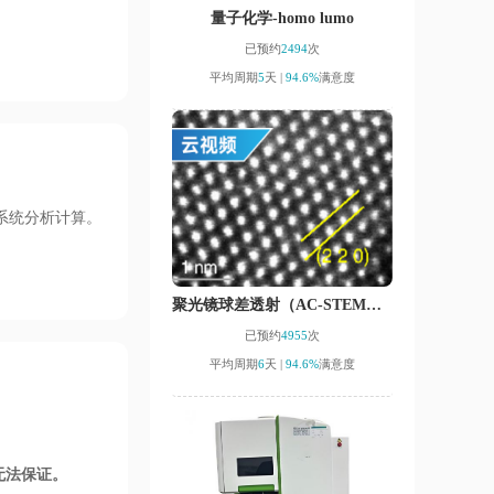
量子化学-homo lumo
已预约
2494
次
平均周期
5
天 |
94.6%
满意度
系统分析计算。
聚光镜球差透射（AC-STEM）-云现场
已预约
4955
次
平均周期
6
天 |
94.6%
满意度
无法保证。