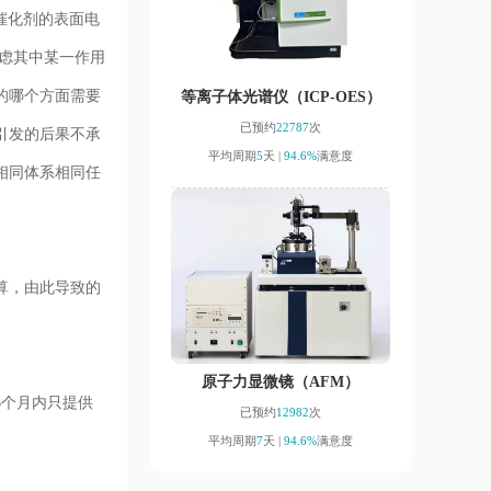
催化剂的表面电
虑其中某一作用
的哪个方面需要
等离子体光谱仪（ICP-OES）
已预约
22787
次
引发的后果不承
平均周期
5
天 |
94.6%
满意度
相同体系相同任
算，由此导致的
原子力显微镜（AFM）
6个月内只提供
已预约
12982
次
平均周期
7
天 |
94.6%
满意度