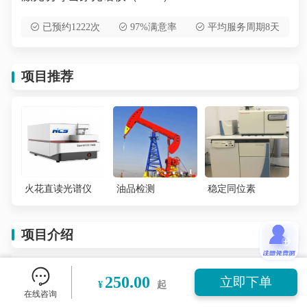
已预约1222次
97%满意率
平均服务周期8天
项目推荐
火花直读光谱仪
油品检测
稳定同位素
项目介绍
激光诱导击穿光谱（Laser-Induced Breakdown Spect
250.00
立即下单
¥
起
roscopy，简称 LIBS）是一种基于等离子体发射光
在线咨询