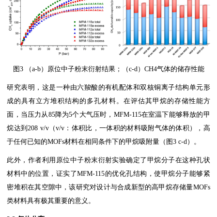
图3 （a-b）原位中子粉末衍射结果；（c-d）CH4气体的储存性能
研究表明，这是一种由六羧酸的有机配体和双核铜离子结构单元形
成的具有立方堆积结构的多孔材料。在评估其甲烷的存储性能方
面，当压力从85降为5个大气压时，MFM-115在室温下能够释放的甲
烷达到208 v/v（v/v：体积比，一体积的材料吸附气体的体积），高
于任何已知的MOFs材料在相同条件下的甲烷吸附量（图3 c-d）。
此外，作者利用原位中子粉末衍射实验确定了甲烷分子在这种孔状
材料中的位置，证实了MFM-115的优化孔结构，使甲烷分子能够紧
密堆积在其空隙中，该研究对设计与合成新型的高甲烷存储量MOFs
类材料具有极其重要的意义。