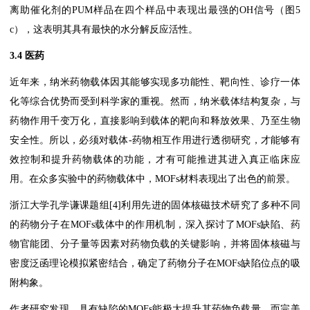
离助催化剂的PUM样品在四个样品中表现出最强的OH信号（图5
c），这表明其具有最快的水分解反应活性。
3.4 医药
近年来，纳米药物载体因其能够实现多功能性、靶向性、诊疗一体
化等综合优势而受到科学家的重视。然而，纳米载体结构复杂，与
药物作用千变万化，直接影响到载体的靶向和释放效果、乃至生物
安全性。所以，必须对载体-药物相互作用进行透彻研究，才能够有
效控制和提升药物载体的功能，才有可能推进其进入真正临床应
用。在众多实验中的药物载体中，MOFs材料表现出了出色的前景。
浙江大学孔学谦课题组[4]利用先进的固体核磁技术研究了多种不同
的药物分子在MOFs载体中的作用机制，深入探讨了MOFs缺陷、药
物官能团、分子量等因素对药物负载的关键影响，并将固体核磁与
密度泛函理论模拟紧密结合，确定了药物分子在MOFs缺陷位点的吸
附构象。
作者研究发现，具有缺陷的MOFs能极大提升其药物负载量，而完美