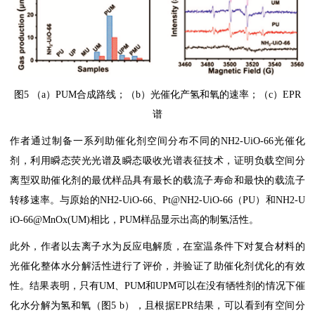
图5 （a）PUM合成路线；（b）光催化产氢和氧的速率；（c）EPR
谱
作者通过制备一系列助催化剂空间分布不同的NH2-UiO-66光催化
剂，利用瞬态荧光光谱及瞬态吸收光谱表征技术，证明负载空间分
离型双助催化剂的最优样品具有最长的载流子寿命和最快的载流子
转移速率。与原始的NH2-UiO-66、Pt@NH2-UiO-66（PU）和NH2-U
iO-66@MnOx(UM)相比，PUM样品显示出高的制氢活性。
此外，作者以去离子水为反应电解质，在室温条件下对复合材料的
光催化整体水分解活性进行了评价，并验证了助催化剂优化的有效
性。结果表明，只有UM、PUM和UPM可以在没有牺牲剂的情况下催
化水分解为氢和氧（图5 b），且根据EPR结果，可以看到有空间分