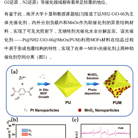
O2还原，N2还原）等催化领域都有着举足轻重的地位。
有鉴于此，南开大学卜显和教授课题组[3]报道了以NH2-UiO-66为主
体光催化剂，内外分别负载Pt和MnOx作为助催化剂的异质结构材
料，实现了可见光照射下，无牺牲剂光催化水全分解反应。该光催
化剂——Pt@NH2-UiO-66@MnOx(PUM)利用MOFs材料在结晶过程
中易于形成包覆结构的特性，实现了在单一MOFs光催化剂上两种助
催化剂空间分离（图5）。