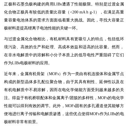
正极和石墨负极构建的商用LIBs遭遇了性能极限。特别是过渡金属
化合物正极具有较低的质量比容量（<200 mA h g-1），在满足高重
量容量电池体系的需求方面面临着重大挑战。因此，寻找大容量正
极材料是提高锂离子电池性能的关键一环。
与过渡金属化合物相比，有机材料具有更吸引人的特点，包括低环
境污染、高效的生产和处理、高成本效益和适高的比容量。然而，
在非水电解质中的溶解和小分子本质上的低导电性严重阻碍了它们
作为LIBs电极材料的应用。
近年来，金属有机骨架（MOFs）作为一类由有机连接体和金属节点
构成的新型晶体多孔配位聚合物，由于其具有刚性、延伸性以及在
有机电解质中不易溶解，因而在电化学储能方面受到越来越多的关
注。得益于有机桥联配体和金属离子/团簇的多样性，MOFs的电化学
性能可以得到有效的调节。此外，MOFs固有的多孔通道使其能够方
便地进行离子传输和电解质渗透，这些优点使得MOFs作为LIBs的电
极材料非常有前景。