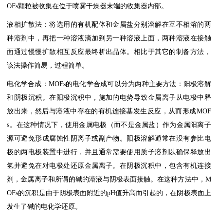
OFs颗粒被收集在位于喷雾干燥器末端的收集器内部。
液相扩散法：将选用的有机配体和金属盐分别溶解在互不相溶的两
种溶剂中，再把一种溶液滴加到另一种溶液上面，两种溶液在接触
面通过慢慢扩散相互反应最终析出晶体。相比于其它的制备方法，
该法操作简易，过程简单。
电化学合成：MOFs的电化学合成可以分为两种主要方法：阳极溶解
和阴极沉积。在阳极沉积中，施加的电势导致金属离子从电极中释
放出来，然后与溶液中存在的有机连接基发生反应，从而形成MOF
s。在这种情况下，使用金属电极（而不是金属盐）作为金属阳离子
源可避免形成腐蚀性阴离子或副产物。阳极溶解通常在没有参比电
极的两电极装置中进行，并且通常需要使用质子溶剂以确保释放出
氢并避免在对电极处还原金属离子。在阴极沉积中，包含有机连接
剂，金属离子和所谓的碱的溶液与阴极表面接触。在这种方法中，M
OFs的沉积是由于阴极表面附近的pH值升高而引起的，在阴极表面上
发生了碱的电化学还原。