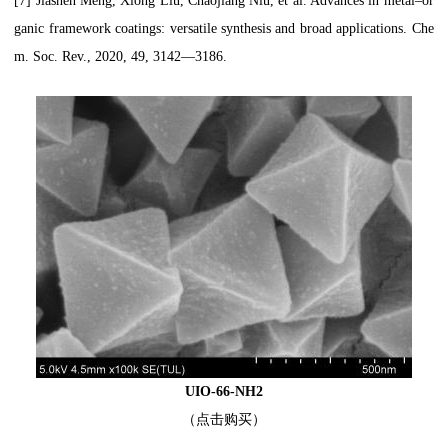
[7] Jiashen Meng, Xiong Liu, Chaojiang Niu, et al. Advances in metal–or
ganic framework coatings: versatile synthesis and broad applications. Che
m. Soc. Rev., 2020, 49, 3142—3186.
UIO-66-NH2
（点击购买）