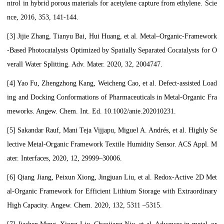
ntrol in hybrid porous materials for acetylene capture from ethylene. Scie
nce, 2016, 353, 141-144.
[3] Jijie Zhang, Tianyu Bai, Hui Huang, et al. Metal–Organic-Framework
-Based Photocatalysts Optimized by Spatially Separated Cocatalysts for O
verall Water Splitting. Adv. Mater. 2020, 32, 2004747.
[4] Yao Fu, Zhengzhong Kang, Weicheng Cao, et al. Defect-assisted Load
ing and Docking Conformations of Pharmaceuticals in Metal-Organic Fra
meworks. Angew. Chem. Int. Ed. 10.1002/anie.202010231.
[5] Sakandar Rauf, Mani Teja Vijjapu, Miguel A. Andrés, et al. Highly Se
lective Metal-Organic Framework Textile Humidity Sensor. ACS Appl. M
ater. Interfaces, 2020, 12, 29999–30006.
[6] Qiang Jiang, Peixun Xiong, Jingjuan Liu, et al. Redox-Active 2D Met
al-Organic Framework for Efficient Lithium Storage with Extraordinary
High Capacity. Angew. Chem. 2020, 132, 5311 –5315.