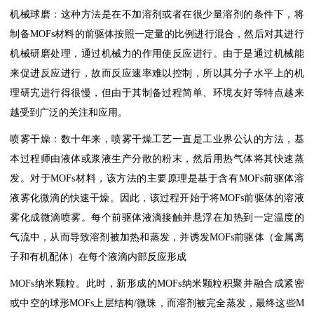
机械球磨：这种方法是在不加溶剂或者在很少量溶剂的条件下，将
制备MOFs材料的前驱体按照一定量的比例进行混合，然后对其进行
机械研磨处理，通过机械力的作用使反应进行。由于是通过机械能
来促进反应进行，故而反应速率难以控制，所以其分子水平上的机
理研宄进行得很慢，但由于其制备过程简单、环境友好等特点越来
越受到广泛的关注和应用。
喷雾干燥：数十年来，喷雾干燥工艺一直是工业界公认的方法，基
本过程师由液体或浆液生产分散的粉末，然后用热气体将其快速蒸
发。对于MOFs材料，该方法的主要原理是基于含有MOFs前驱体溶
液雾化微滴的快速干燥。因此，该过程开始于将MOFs前驱体的溶液
雾化成微滴喷雾。每个前驱体液滴接触并悬浮在加热到一定温度的
气流中，从而导致溶剂被加热和蒸发，并诱发MOFs前驱体（金属离
子和有机配体）在每个液滴内部反应形成
MOFs纳米颗粒。此时，新形成的MOFs纳米颗粒积聚并融合成紧密
或中空的球形MOFs上层结构/微珠，而溶剂被完全蒸发，最终这些M