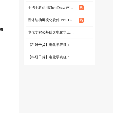
手把手教你用ChemDraw 画化学结构式：基础篇
晶体结构可视化软件 VESTA使用教程（下篇）
组
电化学实验基础之电化学工作站篇 （二）三电极和两电极体系的搭建 和测试
【科研干货】电化学表征：循环伏安法详解（上）
【科研干货】电化学表征：循环伏安法详解（下）