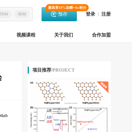
最高享18%加赠+4w积分
预存
登录
注册
TEM
SEM
视频课程
关于我们
合作加盟
项目推荐
/PROJECT
台
ath