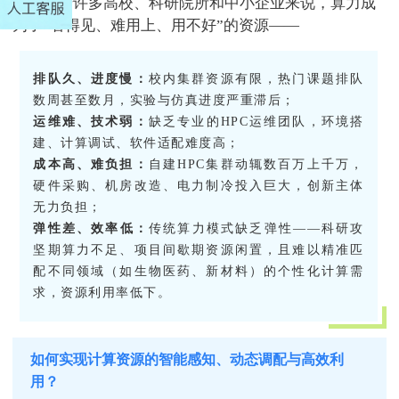
伐，对于许多高校、科研院所和中小企业来说，算力成
为了“看得见、难用上、用不好”的资源——
排队久、进度慢：
校内集群资源有限，热门课题排队
数周甚至数月，实验与仿真进度严重滞后；
运维难、技术弱：
缺乏专业的HPC运维团队，环境搭
建、计算调试、软件适配难度高；
成本高、难负担
：
自建HPC集群动辄数百万上千万，
硬件采购、机房改造、电力制冷投入巨大，创新主体
无力负担；
弹性差、效率低
：
传统算力模式缺乏弹性——科研攻
坚期算力不足、项目间歇期资源闲置，且难以精准匹
配不同领域（如生物医药、新材料）的个性化计算需
求，资源利用率低下。
如何实现计算资源的智能感知、动态调配与高效利
用？