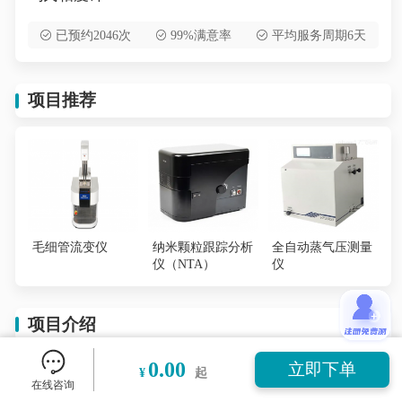
已预约2046次
99%满意率
平均服务周期6天
项目推荐
毛细管流变仪
纳米颗粒跟踪分析
全自动蒸气压测量
仪（NTA）
仪
项目介绍
0.00
立即下单
¥
起
乌氏粘度计，也称为UbbcloHde Viscometer，是一款基
在线咨询
于重力原理的毛细管粘度计。它通过测量液体在毛细管