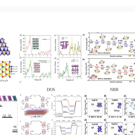
DOS
NRR