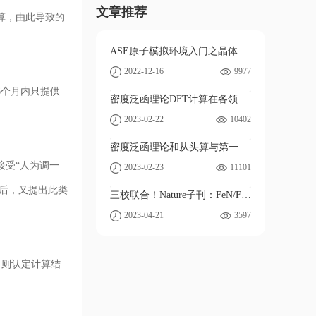
文章推荐
算，由此导致的
ASE原子模拟环境入门之晶体和能带结构
2022-12-16
9977
6个月内只提供
密度泛函理论DFT计算在各领域的应用
2023-02-22
10402
密度泛函理论和从头算与第一性原理的关系
接受“人为调一
2023-02-23
11101
单后，又提出此类
三校联合！Nature子刊：FeN/Fe3N实现高效电化学CO2还原
2023-04-21
3597
，则认定计算结