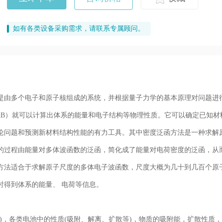
如有各类设备采购需求，请联系专属顾问。
是由多个电子和原子核组成的系统，并根据量子力学的基本原理对问题进
c，kB）就可以计算出体系的能量和电子结构等物理性质。它可以确定已知
论问题和预测新材料结构性能的有力工具。其中密度泛函方法是一种求解
的过程由能量对多体波函数的泛函，简化成了能量对电荷密度的泛函，从
方法适合于求解原子尺度的多体电子波函数，尺度大概为几十到几百个原
时得到体系的能量、 电荷等信息。
。
)，各类电池中的性质(吸附、解离、扩散等)，物质的吸附能，扩散性质