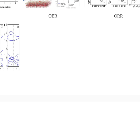
OER
ORR