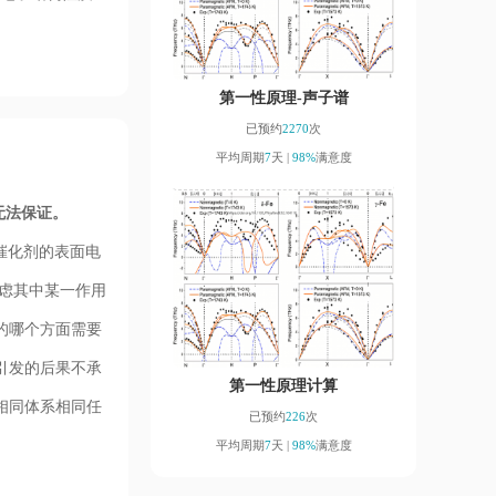
第一性原理-声子谱
已预约
2270
次
平均周期
7
天 |
98%
满意度
无法保证。
催化剂的表面电
虑其中某一作用
的哪个方面需要
引发的后果不承
第一性原理计算
相同体系相同任
已预约
226
次
平均周期
7
天 |
98%
满意度