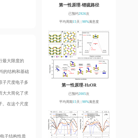
第一性原理-锂硫路径
已预约
2926
次
平均周期
15
天 |
98%
满意度
行最大限度的
材料的结构和基础
原子尺度电子多
第一性原理-HzOR
而大大简化了求
已预约
2005
次
平均周期
15
天 |
98%
满意度
子。在这个尺度
，电子结构性质