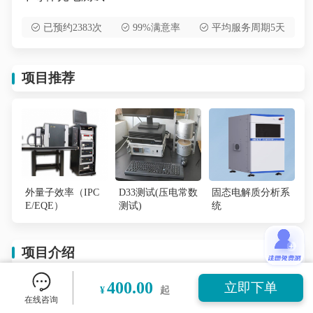
已预约2383次
99%满意率
平均服务周期5天
项目推荐
外量子效率（IPC
D33测试(压电常数
固态电解质分析系
E/EQE）
测试)
统
项目介绍
400.00
立即下单
¥
起
半导体光电测试系统搭配
Keithley 4200主机、真空
在线咨询
变温高精度探针台（3探针）、紫外增强氙灯、单色