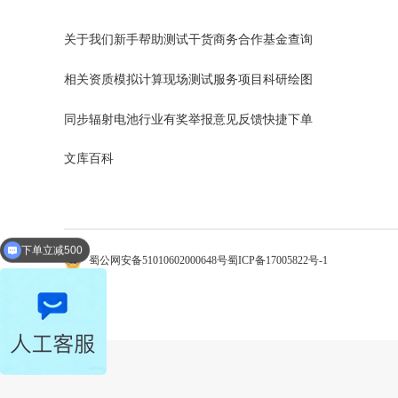
关于我们
新手帮助
测试干货
商务合作
基金查询
相关资质
模拟计算
现场测试
服务项目
科研绘图
同步辐射
电池行业
有奖举报
意见反馈
快捷下单
文库百科
下单立减500
新客立减200
蜀公网安备51010602000648号
蜀ICP备17005822号-1