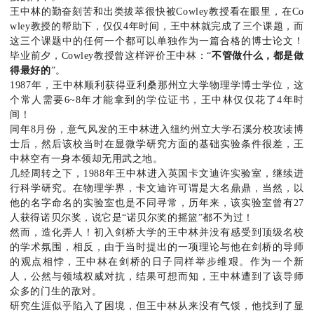
王中林的勤奋刻苦和出类拔萃很快被Cowley教授看在眼里，在Co
wley教授的帮助下，仅仅4年时间，王中林就完成了三个课题，而
这三个课题中的任何一个都可以单独作为一篇合格的博士论文！
毕业前夕，Cowley教授曾这样评价王中林：“
不管做什么，都是做
得最好的
”。
1987年，王中林顺利获得亚利桑那州立大学物理学博士学位，这
个常人需要6~8年才能拿到的学位证书，王中林仅仅花了4年时
间！
同年8月份，意气风发的王中林进入纽约州立大学石溪分校攻读博
士后，然后该校当时在显微学研究方面的基础实验条件很差，王
中林空有一身本领却无用武之地。
几经周转之下，1988年王中林进入英国卡文迪许实验室，继续进
行科学研究。在物理学界，卡文迪许可谓是大名鼎鼎，当然，以
他的名字命名的实验室也是不同寻常，历年来，该实验室曾有27
人获得诺贝尔奖，说它是“诺贝尔奖的摇篮”都不为过！
然而，造化弄人！初入剑桥大学的王中林并没有感受到顶级名校
的学术氛围，相反，由于当时提出的一项理论与他在剑桥的导师
的观点相悖，王中林在剑桥的日子同样举步维艰。作为一个新
人，公然与领域权威对抗，结果可想而知，王中林遭到了该导师
众多的门生的敌对。
研究生涯似乎陷入了困境，但王中林从来没有气馁，他找到了显