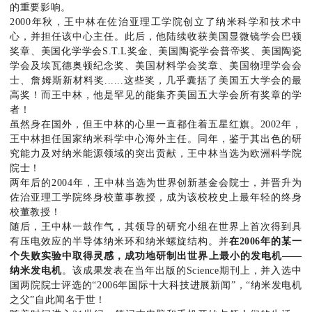
的重要影响。
2000年秋，王中林在佐治亚理工学院创立了纳米科学和技术中
心，并担任该中心主任。此后，他陆续收获美国显微镜学会巴顿
奖章、美国化学学会S.T.L奖金、美国陶瓷学会普帝奖、美国陶瓷
学会及埃瓦德奥顿纪念奖、美国材料学会奖章、美国物理学会会
士、詹姆斯新材料奖......这些奖，几乎囊括了美国五大学会的最
高奖！而王中林，他是罕见的能集齐美国五大学会所有奖章的学
者！
虽然身在国外，但王中林的心里一直都住着五星红旗。2002年，
王中林担任国家纳米科学中心海外主任。同年，鉴于其出色的研
究能力及对纳米能源领域的突出贡献，王中林当选为欧洲科学院
院士！
两年后的2004年，王中林当选为世界创新基金会院士，并晋升为
佐治亚理工学院终身校董事教授，成为该校校史上最年轻的终身
校董教授！
随后，王中林一鼓作气，其领导的研究小组在世界上首次得到具
有压电效应的半导体纳米环和纳米螺旋结构。并
在
2
006
年的某一
个失败实验中取得灵感，成功地研制出世界上最小的发电机
——
纳米发电机
。该成果发表在当年出版的Science期刊上，并入选中
国两院院士评选的“2006年国际十大科技进展新闻”，“纳米发电机
之父”自此闻名于世！