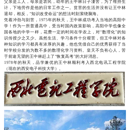
父亲是工人，母亲是农民，幼年的王中林日子凄苦，为了维持生
计，下地劳作是他的日常工作之一。贫苦的生活并没有让王中林
退却，相反，“知识改变命运”的想法时刻萦绕脑海。
凭着冲劲与刻苦，1975年的秋天，王中林成功考入当地的高阳中
学！作为一所普通高中，受当时国内政策影响，高阳中学也像全
国各地的中学一样，花费一定的时间在学农上，对“数理化”的知
识传授少之又少。虽然生活、学习条件十分艰苦，但王中林对各
种知识的学习都具有浓厚的兴趣，他也凭借自己的优秀获得了当
时学校分发的为数不多的数理化学习资料。皇天不负有心人，苦
于前途无望的王中林赶上了“恢复高考”的大好消息。
1978年的秋天，品学兼优的王中林顺利考入西北电讯工程学院
（现在的西安电子科技大学）。