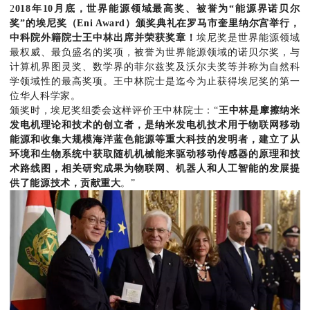
2
018
年
1
0
月底，世界能源领域最高奖、被誉为
“能源界诺贝尔
奖”的埃尼奖（
Eni Award
）颁奖典礼在罗马市奎里纳尔宫举行
，
中科院外籍院士王中林出席并荣获奖章！
埃尼奖是世界能源领域
最权威、最负盛名的奖项，被誉为世界能源领域的诺贝尔奖，与
计算机界图灵奖、数学界的菲尔兹奖及沃尔夫奖等并称为自然科
学领域性的最高奖项。王中林院士是迄今为止获得埃尼奖的第一
位华人科学家。
颁奖时，埃尼奖组委会这样评价王中林院士：“
王中林是摩擦纳米
发电机理论和技术的创立者，是纳米发电机技术用于物联网移动
能源和收集大规模海洋蓝色能源等重大科技的发明者，建立了从
环境和生物系统中获取随机机械能来驱动移动传感器的原理和技
术路线图，相关研究成果为物联网、机器人和人工智能的发展提
供了能源技术，贡献重大
。”