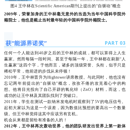
图4 王中林在Scientific American期刊上提出的“自驱动”概念
2009
年，
荣誉加身的
王中林
毫无意外的
当选
为当年
中国科学院外
籍院士
，他也是截止当时
最年轻的中国科学院外籍院士。
获“能源界诺奖”
PART
0
3
任何一个人能达到40岁之后的王中林的成就，都可以算得上人生
赢家。然而每隔一段时间、甚至于每隔一年，王中林都在刷新“人
生赢家”这四个字，于他而言，诸多的顶级荣誉、头衔，似乎只是
稀松平常，他前进的步伐从未停顿！
2010年，王中林晋升为Hightower讲席教授。与此同时，他也没有
忘记两年前提出的“自驱动”概念，孜孜不倦的攻克着心中的构
想。他将目光投向了自己开辟的氧化锌（ZnO）材料，而这，也
成功的让王中林及其团队找到了突破口。
2011年，学生在测试一款纳米发电机时观察到了5V的电压信号。
起初大家以为这是一个误差，因为数值比预想的要高出一个数量
级。但王中林觉得这其中应该另有玄机。
机会从来都是留给有准备的人的！
2012
年，王中林
再次
轰动世界，
他的团队研发出世界上第一款体