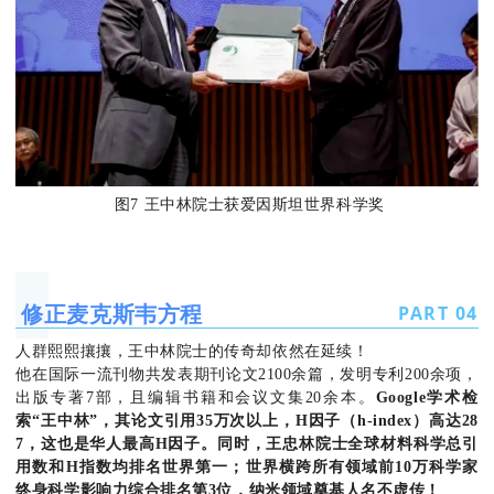
图7 王中林院士获爱因斯坦世界科学奖
修正麦克斯韦方程
PART
0
4
人群熙熙攘攘，王中林院士的传奇却依然在延续！
他在国际一流刊物共发表期刊论文2100余篇，发明专利200余项，
出版专著7部，且编辑书籍和会议文集20余本。
G
oogle
学术
检
索
“王中林”，其
论文引用
35
万次以上，
H
因子（
h-index
）
高达
28
7
，这也是华人最高
H
因子
。
同时，王忠林院士
全球材料科学总引
用数和
H
指数
均
排名世界第一
；
世界横跨所有领域前
10
万科学家
终身科学影响力综合排名第
3
位，
纳米领域奠基人名不虚传！