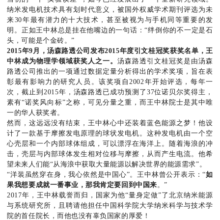
纳米发电机技术具有划时代意义，被国外权威学术期刊评选为未
来30年最有潜力的十大技术，甚至被视为与手机同等重要的发
明。正如王中林总是挂在他嘴边的一句话：“绊倒你的不一定是石
头，可能是个金砖。”
2
015
年
9
月，汤森路透公司发布
2015
年度引文桂冠奖获奖名单
，王
中林成为物理学领域获奖人之一。
汤森路透引文桂冠奖是由汤森
路透公司推出的一项通过数据定量分析得出的学术奖项，旨在表
彰最有影响力的研究人员。该奖项自2002年开始评选，每年一
次，截止到2015年，汤森路透已成功预测了37位诺贝尔奖得主，
素有“诺奖风向标”之称，可见分量之重，而王中林院士是其中唯
一的华人获奖者。
然而，这远远没有结束，王中林心中还装着蓝色能源之梦！他设
计了一款基于摩擦发电原理的球状发电机。这种发电机由一个空
心壳层和一个内部球体组成，可以漂浮在海洋上。随着海浪的冲
击，壳层与内部球体发生相对位移与摩擦，从而产生电流。他希
望未来人们能“从海浪中获取大量能源以解决世界的能源需求”。
“洋装虽然穿在身，我心依然是中国心”。王中林曾公开表示：“
如
果我想要成就一番事业，那我肯定要回到中国来
。”
2017年，王中林载誉而归，国家为他“量身定做”了北京纳米能源
与系统研究所，且聘请他担任中国科学院大学纳米科学与技术学
院的首任院长，而他也没有辜负国家的厚爱！