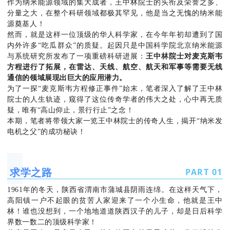
作为纳米能源领域的集大成者，王中林院士的头衔及荣誉之多、
分量之大，在整个科研领域都极其罕见，他是当之无愧的纳米能
源奠基人！
然而，就是这样一位顶级的华人科学家，在今年年初却遭到了国
内外许多“吃瓜群众”的质疑。起因只是中国科学院北京纳米能源
与系统研究所发布了一项重磅科研进展：
王中林院士对麦克斯韦
方程进行了拓展，在雷达、天线、航空、航天和军事等需要无线
通信的领域展现出巨大的应用潜力。
为了一探“麦克斯韦方程修正事件”始末，笔者深入了解了王中林
院士的人生轨迹，窥得了这位传奇学者的伟大之处，心中再无质
疑，唯有“高山仰止，景行行止”之念！
本期，笔者将带领大家一览王中林院士的传奇人生，揭开“纳米发
电机之父”的成功秘诀！
求学之路
PART
0
1
1961年的冬天，陕西省渭南市蒲城县阴雨连绵。在这样天气下，
高阳镇一户不起眼的贫苦人家迎来了一个小生命，他就是王中
林！谁也没想到，一个地地道道陕西汉子的儿子，却是日后科学
界数一数二的顶级科学家！