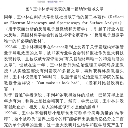
图3 王中林参与发表的第一篇纳米领域文章
同年，王中林在剑桥大学出版社出版了他的第二本著作《Reflecti
on Electron Microscopy and Spectroscopy for Surface Analysis》
（用于表面分析的反射电子显微镜和光谱学），引起了行业内巨
大反响。美国材料学会会刊曾这样评论该著作：“反射电子显微学
唯一的和必读的教材”。
1998年，王中林和同事在Science期刊上发表了关于发现纳米碳管
量子导电效应的文章，被12家专业学会会刊和报社作为重大科技
发现转载，且被权威专家评论为“有关智能材料唯一的和最前沿的
文章”。也就在这一年，王中林晋升为佐治亚理工学院终身正教
授！从实验室都没有到发表80多篇文章，再到获得终身教授头
衔，王中林仅仅用了3年时间，以至于当时佐治亚理工学院的某位
教授曾这样说：“You make us look bad”。（没有对比就没有伤
害…）
对于“普通”学者来说，不到40岁取得这样的成就，已然算得上是
年少有为，称得上是社会精英了。然而，学无止境，王中林并没
有就此止步，相反，别人的终点似乎才是他的起点！
1999年，王中林率领科研小组研制出可称单个病毒质量的“纳米
秤”，这个被称为“世界上最小的秤”能够秤出质量为亿亿分之二百
克的单个病毒的重量，这一重大发明对生物学和医学研究产生了