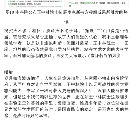
图10 中科院公布王中林院士拓展麦克斯韦方程组成果所引发的热
潮
祝贺声不多，相反，质疑声不绝于耳。“拓展”二字用得是否恰
当、该研究成果是否正确，成了人们质疑的核心。我不是物理学
领域学者，孰是孰非难以判断，但面对质疑，王中林院士一一回
应、坦然的心态依然是我们学习的榜样。站在学术之巅的大科学
家，面对铺天盖地的质疑，再次向大家展示了虚怀若谷的风度！
结语
岁月如海波涛汹涌，人生奋进惊涛拍岸。从穷困小镇走向名牌学
府，从同行敌对走向世界巅峰，王中林院士以无可战胜的强大意
志和能力，书写了一段可载入史册的辉煌人生。没有人能洞察未
来，但是这个我们赖以生存的世界，正在如王中林院士这般埋头
在实验室里的英雄的手里，慢慢改变。惟愿多年后，这位站在世
界之巅的学术巨匠俯首时，是国泰民安的稳定、是万家灯火的静
谧、是岁月静好的幸福。