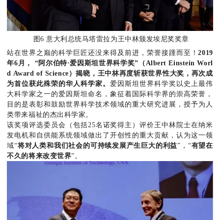
图6 意大利总统马塔雷拉为王中林颁发埃尼奖奖章
站在世界之巅的科学巨匠还没来得及前进，荣誉接踵而至！
2019
年
6
月，
“
阿尔伯特
·
爱因斯坦世界科学奖
”
（
Albert Einstein Worl
d Award of Science
）揭晓，王中林
再度
斩获世界性大奖，
再次
成
为首位获此殊荣的华人科学家。
爱因斯坦世界科学奖以史上最伟
大科学家之一的爱因斯坦命名，象征着国际科学界的崇高荣誉，
目的是表彰和鼓励世界科学技术领域的重大研究进展，授予为人
类带来福祉的杰出科学家。
该奖项评选委员会（包括25名诺奖得主）评价王中林院士在纳米
发电机和自供能系统领域做出了开创性的重大贡献，认为这一领
域“
将对人类和我们社会的可持续发展产生巨大的利益
”，“
有
望在
不久的将来改变世界
”。