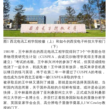
图1 西北电讯工程学院校徽（上）和如今的西安电子科技大学校门
（下）
1981年，王中林所在的西北电讯工程学院得到了3个“中美联合培
养物理类研究生计划（CUSPEA，由诺贝尔物理学奖得主李政道
建立）”考试的名额。王中林兴冲冲的参加了考试，但英语成绩给
他浇了一盆冷水，初战失败！王中林没有放弃，他买来录音机夜
以继日的练习英语，终于在第二年一举通过了CUSPEA的考核，
他也成为当年西北五省唯一被CUSPEA录取的学生！
被录取后的王中林又遇到了难题，那就是如何选择美国高校。当
时国内消息闭塞，关于国外高校的介绍鲜有报道。或许是命运的
抉择，王中林最终选择了亚利桑那州立大学，正式成为亚利桑那
州立大学的一名博士生，并歪打正着投身国际知名的显微分析学
家、英国皇家学会会员、高分辨电子显微学奠基人J.W.Cowley教
授的门下。