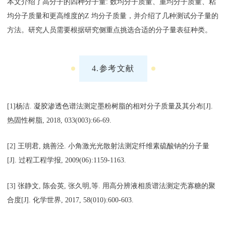
本文介绍了高分子的四种分子量: 数均分子质量、重均分子质量、粘
均分子质量和更高维度的Z 均分子质量，并介绍了几种测试分子量的
方法。研究人员需要根据研究侧重点挑选合适的分子量表征种类。
4.参考文献
[1]杨洁. 凝胶渗透色谱法测定墨粉树脂的相对分子质量及其分布[J].
热固性树脂, 2018, 033(003):66-69.
[2] 王明君, 姚善泾. 小角激光光散射法测定纤维素硫酸钠的分子量
[J]. 过程工程学报, 2009(06):1159-1163.
[3] 张静文, 陈会英, 张久明,等. 用高分辨液相质谱法测定壳寡糖的聚
合度[J]. 化学世界, 2017, 58(010):600-603.