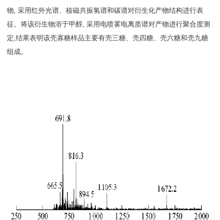
物, 采用红外光谱、核磁共振氢谱和碳谱对衍生化产物结构进行表
征。将该衍生物溶于甲醇, 采用电喷雾电离质谱对产物进行聚合度测
定,结果表明该壳寡糖样品主要有壳三糖、壳四糖、壳六糖和壳九糖
组成。