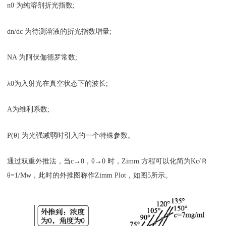
n0 为纯溶剂折光指数;
dn/dc 为待测溶液的折光指数增量;
NA 为阿伏伽德罗常数;
λ0为入射光在真空状态下的波长;
A为维利系数;
P(θ) 为光强减弱时引入的一个特殊参数。
通过双重外推法，当c→0，θ→0 时，Zimm 方程可以化简为Kc/Ｒ
θ=1/Mw，此时的外推图称作Zimm Plot，如图5所示。