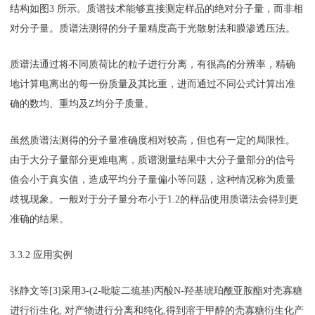
结构如图3 所示。质谱技术能够直接测定样品的绝对分子量，而非相
对分子量。质谱法测得的分子量精度高于光散射法和膜渗透压法。
质谱法通过将不同质荷比的粒子进行分离，有很高的分辨率，精确
地计算电离出的每一份质量及其比重，进而通过不同公式计算出准
确的数均、重均及Z均分子质量。
虽然质谱法测得的分子量准确度相对较高，但也有一定的局限性。
由于大分子量部分更难电离，质谱测量结果中大分子量部分的信号
值会小于真实值，造成平均分子量偏小等问题，这种情况称为质量
歧视现象。一般对于分子量分布小于1.2的样品使用质谱法会得到更
准确的结果。
3.3.2 应用实例
张静文等[3]采用3-(2-吡啶二巯基)丙酸N-羟基琥珀酰亚胺酯对壳寡糖
进行衍生化, 对产物进行分离和纯化,得到溶于甲醇的壳寡糖衍生化产