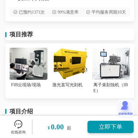
已预约1371次
99%满意率
平均服务周期10天
项目推荐
FIB云现场/现场
激光直写光刻机
离子束刻蚀机（IB
E）
项目介绍
0.00
立即下单
¥
起
RIE反应离子腐蚀技术是一种各向异性很强、选择性
在线咨询
高的干法腐蚀技术。