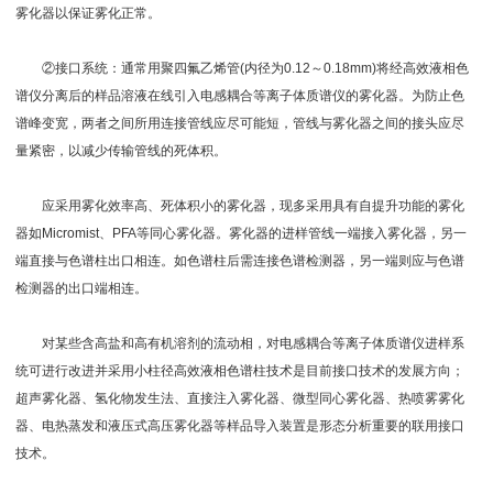
雾化器以保证雾化正常。
②接口系统：通常用聚四氟乙烯管(内径为0.12～0.18mm)将经高效液相色
谱仪分离后的样品溶液在线引入电感耦合等离子体质谱仪的雾化器。为防止色
谱峰变宽，两者之间所用连接管线应尽可能短，管线与雾化器之间的接头应尽
量紧密，以减少传输管线的死体积。
应采用雾化效率高、死体积小的雾化器，现多采用具有自提升功能的雾化
器如Micromist、PFA等同心雾化器。雾化器的进样管线一端接入雾化器，另一
端直接与色谱柱出口相连。如色谱柱后需连接色谱检测器，另一端则应与色谱
检测器的出口端相连。
对某些含高盐和高有机溶剂的流动相，对电感耦合等离子体质谱仪进样系
统可进行改进并采用小柱径高效液相色谱柱技术是目前接口技术的发展方向；
超声雾化器、氢化物发生法、直接注入雾化器、微型同心雾化器、热喷雾雾化
器、电热蒸发和液压式高压雾化器等样品导入装置是形态分析重要的联用接口
技术。