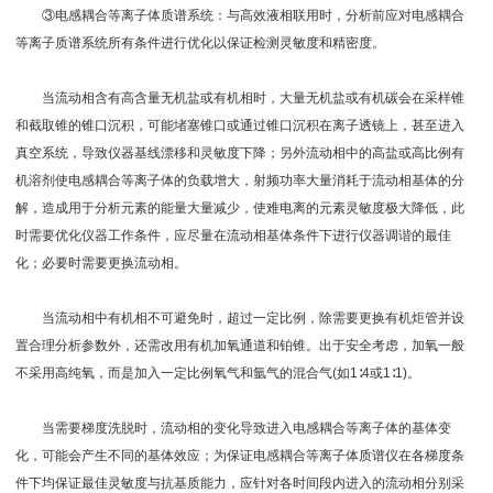
③电感耦合等离子体质谱系统：与高效液相联用时，分析前应对电感耦合
等离子质谱系统所有条件进行优化以保证检测灵敏度和精密度。
当流动相含有高含量无机盐或有机相时，大量无机盐或有机碳会在采样锥
和截取锥的锥口沉积，可能堵塞锥口或通过锥口沉积在离子透镜上，甚至进入
真空系统，导致仪器基线漂移和灵敏度下降；另外流动相中的高盐或高比例有
机溶剂使电感耦合等离子体的负载增大，射频功率大量消耗于流动相基体的分
解，造成用于分析元素的能量大量减少，使难电离的元素灵敏度极大降低，此
时需要优化仪器工作条件，应尽量在流动相基体条件下进行仪器调谐的最佳
化；必要时需要更换流动相。
当流动相中有机相不可避免时，超过一定比例，除需要更换有机炬管并设
置合理分析参数外，还需改用有机加氧通道和铂锥。出于安全考虑，加氧一般
不采用高纯氧，而是加入一定比例氧气和氩气的混合气(如1∶4或1∶1)。
当需要梯度洗脱时，流动相的变化导致进入电感耦合等离子体的基体变
化，可能会产生不同的基体效应；为保证电感耦合等离子体质谱仪在各梯度条
件下均保证最佳灵敏度与抗基质能力，应针对各时间段内进入的流动相分别采