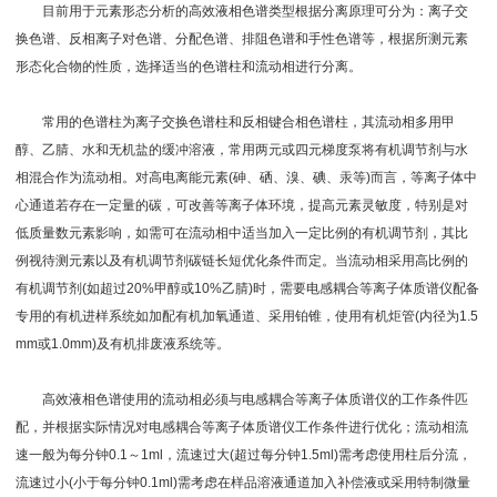
目前用于元素形态分析的高效液相色谱类型根据分离原理可分为：离子交
换色谱、反相离子对色谱、分配色谱、排阻色谱和手性色谱等，根据所测元素
形态化合物的性质，选择适当的色谱柱和流动相进行分离。
常用的色谱柱为离子交换色谱柱和反相键合相色谱柱，其流动相多用甲
醇、乙腈、水和无机盐的缓冲溶液，常用两元或四元梯度泵将有机调节剂与水
相混合作为流动相。对高电离能元素(砷、硒、溴、碘、汞等)而言，等离子体中
心通道若存在一定量的碳，可改善等离子体环境，提高元素灵敏度，特别是对
低质量数元素影响，如需可在流动相中适当加入一定比例的有机调节剂，其比
例视待测元素以及有机调节剂碳链长短优化条件而定。当流动相采用高比例的
有机调节剂(如超过20%甲醇或10%乙腈)时，需要电感耦合等离子体质谱仪配备
专用的有机进样系统如加配有机加氧通道、采用铂锥，使用有机炬管(内径为1.5
mm或1.0mm)及有机排废液系统等。
高效液相色谱使用的流动相必须与电感耦合等离子体质谱仪的工作条件匹
配，并根据实际情况对电感耦合等离子体质谱仪工作条件进行优化；流动相流
速一般为每分钟0.1～1ml，流速过大(超过每分钟1.5ml)需考虑使用柱后分流，
流速过小(小于每分钟0.1ml)需考虑在样品溶液通道加入补偿液或采用特制微量