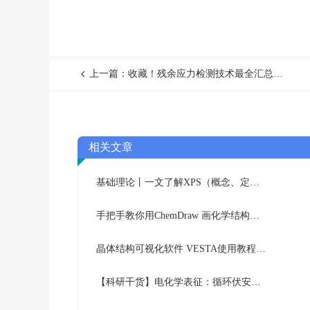
上一篇：收藏！残余应力检测技术最全汇总，你不能不知道
相关文章
基础理论丨一文了解XPS（概念、定性定量分析、分析方法、谱线结构）
手把手教你用ChemDraw 画化学结构式：基础篇
晶体结构可视化软件 VESTA使用教程（下篇）
【科研干货】电化学表征：循环伏安法详解（上）