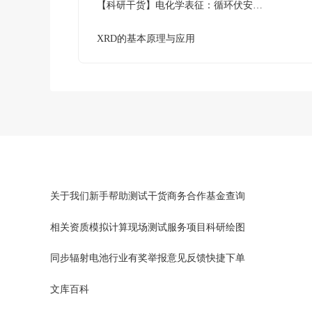
【科研干货】电化学表征：循环伏安法详解（下）
XRD的基本原理与应用
关于我们
新手帮助
测试干货
商务合作
基金查询
相关资质
模拟计算
现场测试
服务项目
科研绘图
同步辐射
电池行业
有奖举报
意见反馈
快捷下单
文库百科