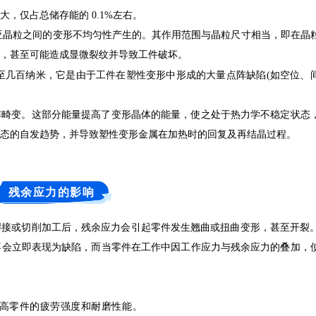
，仅占总储存能的 0.1%左右。
或亚晶粒之间的变形不均匀性产生的。其作用范围与晶粒尺寸相当，即在晶
，甚至可能造成显微裂纹并导致工件破坏。
至几百纳米，它是由于工件在塑性变形中形成的大量点阵缺陷(如空位、
成点阵畸变。这部分能量提高了变形晶体的能量，使之处于热力学不稳定状态
态的自发趋势，并导致塑性变形金属在加热时的回复及再结晶过程。
残余应力的影响
焊接或切削加工后，残余应力会引起零件发生翘曲或扭曲变形，甚至开裂
不会立即表现为缺陷，而当零件在工作中因工作应力与残余应力的叠加，
高零件的疲劳强度和耐磨性能。