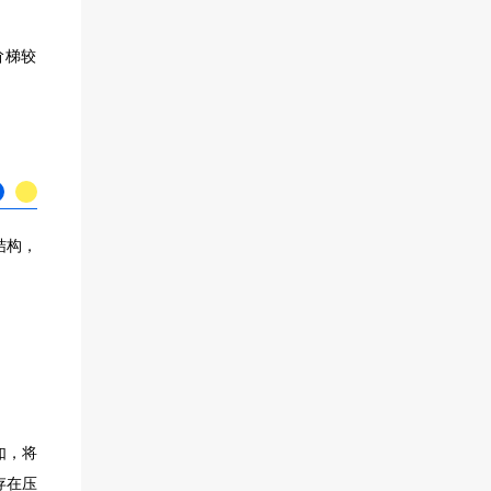
阶梯较
结构，
如，将
存在压