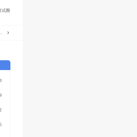
测试圈
测定化合物性质的常用离子源分类
3
9
2
5