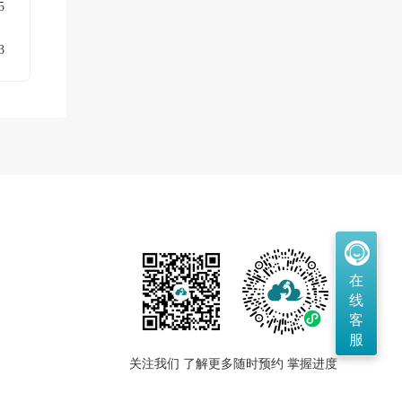
5
3
在
线
客
服
关注我们 了解更多
随时预约 掌握进度