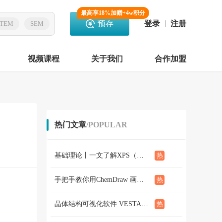
最高享18%加赠+4w积分
预存
登录
注册
TEM
SEM
视频课程
关于我们
合作加盟
热门文章
/POPULAR
基础理论丨一文了解XPS（概念、定性定量分析、分析方法、谱线结构）
手把手教你用ChemDraw 画化学结构式：基础篇
晶体结构可视化软件 VESTA使用教程（下篇）