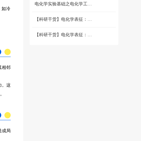
电化学实验基础之电化学工作站篇 （二）三电极和两电极体系的搭建 和测试
。如冷
【科研干货】电化学表征：循环伏安法详解（上）
【科研干货】电化学表征：循环伏安法详解（下）
其相邻
力。这
。
造成局