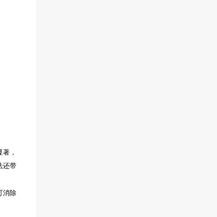
显著，
法还带
可消除