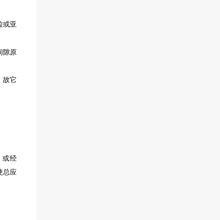
粒或亚
间隙原
，故它
。
或
经
使总应