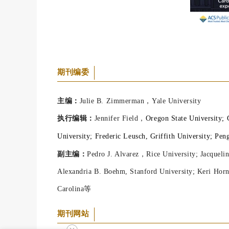
期刊编委
主编：
Julie B. Zimmerman，Yale University
执行编辑：
Jennifer Field，
Oregon State University; 
University; Frederic Leusch, Griffith University; P
副主编：
Pedro J. Alvarez，Rice University; Jacquelin
Alexandria B. Boehm, Stanford University; Keri Horn
Carolina等
期刊网站