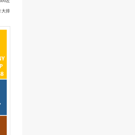
500左
拿大排