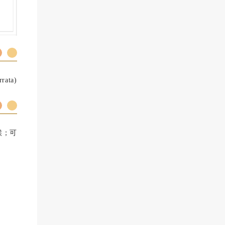
rrata)
候；可