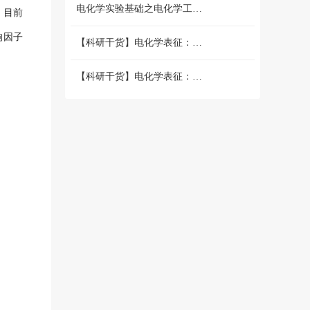
电化学实验基础之电化学工作站篇 （二）三电极和两电极体系的搭建 和测试
。目前
响因子
【科研干货】电化学表征：循环伏安法详解（上）
【科研干货】电化学表征：循环伏安法详解（下）