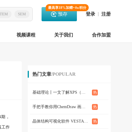
最高享18%加赠+4w积分
预存
登录
注册
TEM
SEM
视频课程
关于我们
合作加盟
热门文章
/POPULAR
基础理论丨一文了解XPS（概念、定性定量分析、分析方法、谱线结构）
手把手教你用ChemDraw 画化学结构式：基础篇
24期，
晶体结构可视化软件 VESTA使用教程（下篇）
域工作