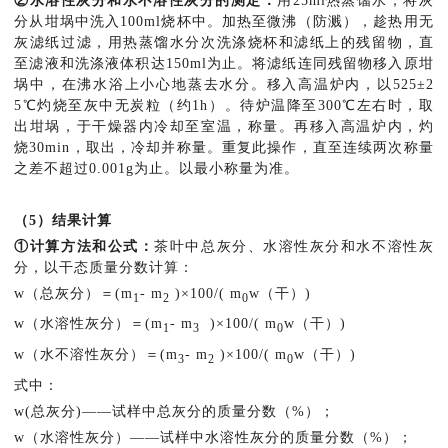
②水溶性灰分和水不溶性灰分的测定：
用25ml热蒸馏水，将灰
分从坩埚中洗入100ml烧杯中。加热至微沸（防溅），趁热用无
灰滤纸过滤，用热蒸馏水分次洗涤烧杯和滤纸上的残留物，直
至滤液和洗涤液体积达150ml为止。将滤纸连同残留物移入原坩
埚中，在沸水浴上小心地蒸去水分。移入高温炉内，以525±2
5℃灼烧至灰中无炭粒（约1h）。待炉温降至300℃左右时，取
出坩埚，于干燥器内冷却至室温，称量。再移入高温炉内，灼
烧30min，取出，冷却并称量。重复此操作，直至连续两次称量
之差不超过0.001g为止。以最小称量为准。
（5）结果计算
①计算方法和公式：
茶叶中总灰分、水溶性灰分和水不溶性灰
分，以干态质量分数计算：
w（总灰分）＝(m
- m
)×100/( m
w（干）)
1
2
0
w（水溶性灰分）＝(m
- m
)×100/( m
w（干）)
1
3
0
w（水不溶性灰分）＝(m
- m
)×100/( m
w（干）)
3
2
0
式中：
w(总灰分)——试样中总灰分的质量分数（%）；
w（水溶性灰分）——试样中水溶性灰分的质量分数（%）；