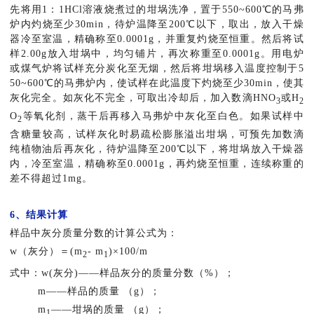
先将用1：1HCl溶液烧煮过的坩埚洗净，置于550~600℃的马弗
炉内灼烧至少30min，待炉温降至200℃以下，取出，放入干燥
器冷至室温，精确称至0.0001g，并重复灼烧至恒重。然后将试
样2.00g放入坩埚中，均匀铺片，再次称重至0.0001g。用电炉
或煤气炉将试样充分炭化至无烟，然后将坩埚移入温度控制于5
50~600℃的马弗炉内，使试样在此温度下灼烧至少30min，使其
灰化完全。如灰化不完全，可取出冷却后，加入数滴HNO
或H
3
2
O
等氧化剂，蒸干后再移入马弗炉中灰化至白色。如果试样中
2
含糖量较高，试样灰化时易疏松膨胀溢出坩埚，可预先加数滴
纯植物油后再灰化，待炉温降至200℃以下，将坩埚放入干燥器
内，冷至室温，精确称至0.0001g，再灼烧至恒重，连续称重的
差不得超过1mg。
6、结果计算
样品中灰分质量分数的计算公式为：
w（灰分）＝(m
- m
)×100/m
2
1
式中：w(灰分)——样品灰分的质量分数（%）；
m——样品的质量 （g）；
m
——坩埚的质量 （g）；
1