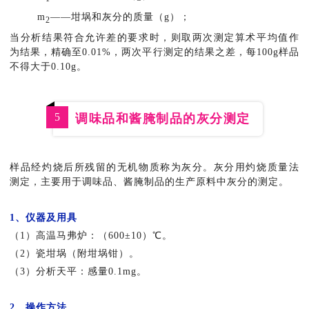
m
——坩埚和灰分的质量（g）；
2
当分析结果符合允许差的要求时，则取两次测定算术平均值作
为结果，精确至0.01%，两次平行测定的结果之差，每100g样品
不得大于0.10g。
5
调味品和酱腌制品的灰分测定
样品经灼烧后所残留的无机物质称为灰分。灰分用灼烧质量法
测定，主要用于调味品、酱腌制品的生产原料中灰分的测定。
1、仪器及用具
（1）高温马弗炉：（600±10）℃。
（2）瓷坩埚（附坩埚钳）。
（3）分析天平：感量0.1mg。
2、操作方法