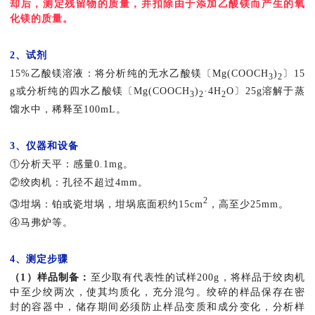
却后，测定残留物的质量，并扣除由于添加乙酸镁而产生的氧
化镁的质量。
2、试剂
15%乙酸镁溶液：将分析纯的无水乙酸镁〔Mg(COOCH
)
〕15
3
2
g或分析纯的四水乙酸镁〔Mg(COOCH
)
·4H
O〕25g溶解于蒸
3
2
2
馏水中，稀释至100mL。
3、仪器和设备
①分析天平：感量0.1mg。
②绞肉机：孔径不超过4mm。
2
③坩埚：铂或瓷坩埚，坩埚底面积约15cm
，高至少25mm。
④马弗炉等。
4、测定步骤
（1）样品制备：
至少取有代表性的试样200g，将样品于绞肉机
中至少绞两次，使其均质化，充分混匀。绞碎的样品保存在密
封的容器中，储存期间必须防止样品变质和成分变化，分析样