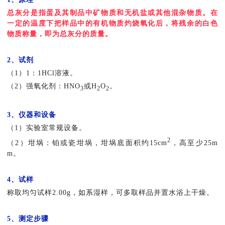
总灰分是指蛋及其制品中矿物质和无机盐或其他混杂物质。在
一定的温度下把样品中的有机物质灼烧氧化后，将残余的白色
物质称量，即为总灰分的质量。
2、试剂
（1）1：1HCl溶液。
（2）强氧化剂：HNO
或H
O
。
3
2
2
3、仪器和设备
（1）实验室常规设备。
2
（2）坩埚：铂或瓷坩埚，坩埚底面积约15cm
，高至少25m
m。
4、试样
称取均匀试样2.00g，如系湿样，可多取样品并置水浴上干燥。
5、测定步骤