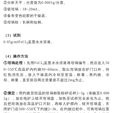
②分析天平：分度值为0.0001g/分度。
③瓷坩埚：18~20mL。
④备有变色硅胶的干燥器。
⑤坩埚钳：长柄和短柄。
（3）试剂
0.05g/mlFeCl
蓝墨水水溶液。
3
（4）操作方法
①坩埚处理：
先用FeCl
蓝墨水水溶液将坩埚编号，然后送入50
3
0~550℃高温炉内灼烧30~60min，取出坩埚放在炉门口外，待
红热消失后，放入干燥器内冷却至室温，称量，再灼烧、冷
却、称量，直至前后两次质量差不超过2mg为止。
②测定：
用灼烧至恒温的坩埚称取粉碎试样2~3g（准确至0.000
2g），放在电炉上错开坩埚盖，加热至试样完全炭化为止。然
后把坩埚放在高温炉口片刻，再移入炉膛内，错开坩埚盖，关
闭炉门在500~550℃下灼烧2~3h。在灼烧过程中，可将坩埚位置