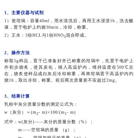
1、主要仪器与试剂
1）瓷坩埚：容量40ml，用水清洗后，再用王水浸渍1h，洗去酸
液，置于电炉上灼烧30min，冷却，称重。
2）王水：3份HCL与1份HNO
混合即成。
3
2、操作方法
称取5g样品，置于已准备好并已称重的坩埚中，先置于电炉上
作初步烧炙，使其炭化，移入高温炉内，维持温度在500℃左
右，烧炙使样品成白灰后冷却称重，再将坩埚置于高温炉内灼
烧1h，取出冷却，称重。前后两次质量差不应超过2mg。
3、结果计算
乳粉中灰分质量分数的测定公式为：
w（灰分）＝(m
- m)×100/(m
- m)
2
1
式中：w(灰分)——灰分的质量分数（%）；
m——空坩埚的质量 （g）；
m
——坩埚加样品的质量 （g）；