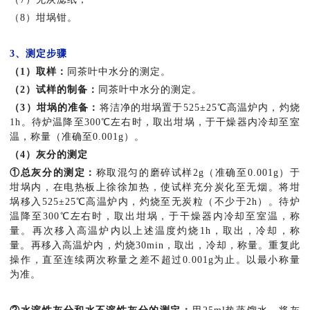
（8）坩埚钳。
3、测定步骤
（1）取样：
同茶叶中水分的测定。
（2）试样的制备：
同茶叶中水分的测定。
（3）坩埚的准备：
将洁净的坩埚置于525±25℃高温炉内，灼烧
1h。待炉温降至300℃左右时，取出坩埚，于干燥器内冷却至室
温，称量（准确至0.001g）。
（4）灰分的测定
①总灰分的测定：
称取混匀的磨碎试样2g（准确至0.001g）于
坩埚内，在电热板上徐徐加热，使试样充分炭化至无烟。将坩
埚移入525±25℃高温炉内，灼烧至无炭粒（不少于2h）。待炉
温降至300℃左右时，取出坩埚，于干燥器内冷却至室温，称
量。再次移入高温炉内以上述温度灼烧1h，取出，冷却，称
量。再移入高温炉内，灼烧30min，取出，冷却，称量。重复此
操作，直至连续两次称量之差不超过0.001g为止。以最小称量
为准。