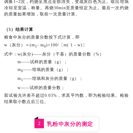
调换1~2次，灼烧至黑点全部消失，变成灰白色为止。取出坩埚
冷却至室温，称量。再烧30min至质量恒定为止。最后一次灼烧
的质量如果增加，取前一次质量计算。
（5）结果计算
粮食中灰分的质量分数按下式计算，即
w（灰分）＝(m
- m
)×100/〔m( 1 - w)〕
1
0
式中：w(灰分)——灰分（干基）的质量分数（%）
m——试样的质量（g）；
m
——坩埚的质量（g）；
0
m
——坩埚和灰分的质量（g）；
1
w——试样的质量分数；
双试验允许差不超过0.03%，求其平均数，即为检验结果。检验
结果取小数点后三位。
2
乳粉中灰分的测定