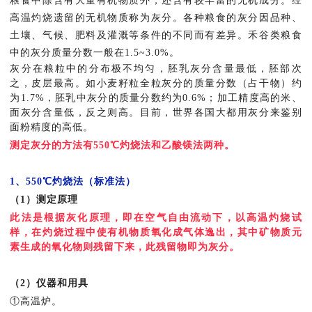
粮食中除含有大量有机物质外，还含有较丰富的无机成分。经
高温灼烧遗留的无机物质称为灰分。各种粮食的灰分因品种、
土壤、气候、肥料及灌溉等条件的不同而有差异。禾谷类粮食
中的灰分质量分数一般在1.5~3.0%。
灰分在粮粒中的分布极不均匀，胚乳灰分含量最低，胚部次
之，皮层最高。如小麦籽粒全粒灰分的质量分数（占干物）约
为1.7%，胚乳中灰分的质量分数约为0.6%；加工精度高的米、
面灰分含量低，反之则高。目前，世界各国大都用灰分来鉴别
面粉精度的高低。
测定灰分的方法有550℃灼烧法和乙酸镁法两种。
1、550℃灼烧法（标准法）
（1）测定原理
此法是根据灰化原理，即在空气自由流动下，以高温灼烧试
样，在灼烧过程中使有机物质氧化成气体逸出，其中矿物质元
素生成的氧化物则残留下来，此残留物即为灰分。
（2）仪器和用具
①高温炉。