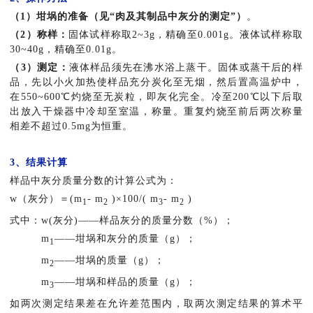
（1）坩埚的准备（见“肉及其制品中灰分的测定”）
。
（2）称样：
固体试样称取2~3g，精确至0.001g。液体试样称取
30~40g，精确至0.01g。
（3）测定：
液体样品须先在沸水浴上蒸干。固体或蒸干后的样
品，先以小火加热使样品充分炭化至无烟，然后置高温炉中，
在550~600℃灼烧至无炭粒，即灰化完全。冷至200℃以下后取
出放入干燥器中冷却至室温，称量。重复灼烧至前后两次称量
相差不超过0.5mg为恒重。
3、结果计算
样品中灰分质量分数的计算公式为：
w（灰分）＝(m
- m
)×100/( m
- m
)
1
2
3
2
式中：w(灰分)——样品灰分的质量分数（%）；
m
——坩埚和灰分的质量（g）；
1
m
——坩埚的质量（g）；
2
m
——坩埚和样品的质量（g）；
3
如两次测定结果差在允许差范围内，取两次测定结果的算术平