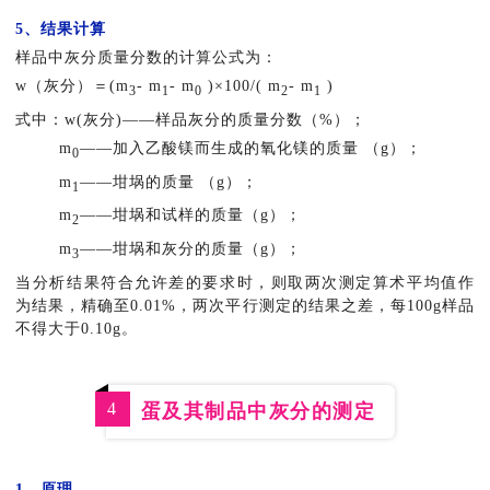
5、结果计算
样品中灰分质量分数的计算公式为：
w（灰分）＝(m
- m
- m
)×100/( m
- m
)
3
1
0
2
1
式中：w(灰分)——样品灰分的质量分数（%）；
m
——加入乙酸镁而生成的氧化镁的质量 （g）；
0
m
——坩埚的质量 （g）；
1
m
——坩埚和试样的质量（g）；
2
m
——坩埚和灰分的质量（g）；
3
当分析结果符合允许差的要求时，则取两次测定算术平均值作
为结果，精确至0.01%，两次平行测定的结果之差，每100g样品
不得大于0.10g。
4
蛋及其制品中灰分的测定
1、原理