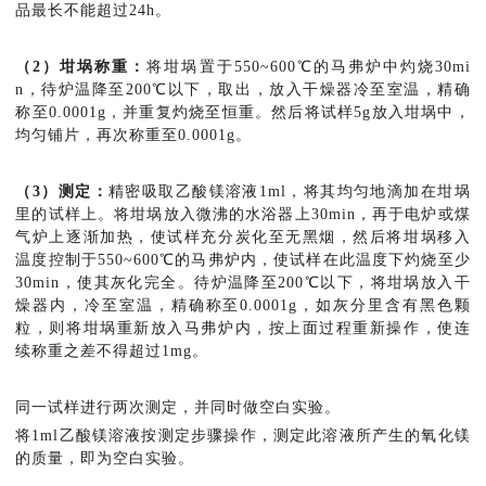
品最长不能超过24h。
（2）坩埚称重：
将坩埚置于550~600℃的马弗炉中灼烧30mi
n，待炉温降至200℃以下，取出，放入干燥器冷至室温，精确
称至0.0001g，并重复灼烧至恒重。然后将试样5g放入坩埚中，
均匀铺片，再次称重至0.0001g。
（3）测定：
精密吸取乙酸镁溶液1ml，将其均匀地滴加在坩埚
里的试样上。将坩埚放入微沸的水浴器上30min，再于电炉或煤
气炉上逐渐加热，使试样充分炭化至无黑烟，然后将坩埚移入
温度控制于550~600℃的马弗炉内，使试样在此温度下灼烧至少
30min，使其灰化完全。待炉温降至200℃以下，将坩埚放入干
燥器内，冷至室温，精确称至0.0001g，如灰分里含有黑色颗
粒，则将坩埚重新放入马弗炉内，按上面过程重新操作，使连
续称重之差不得超过1mg。
同一试样进行两次测定，并同时做空白实验。
将1ml乙酸镁溶液按测定步骤操作，测定此溶液所产生的氧化镁
的质量，即为空白实验。