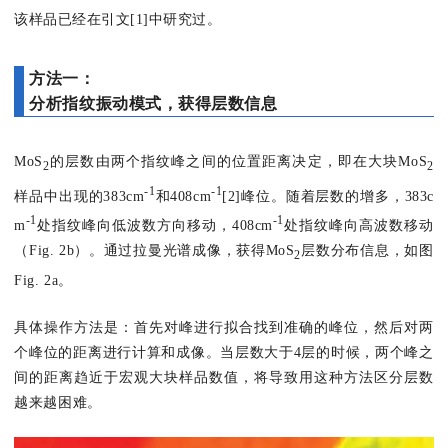
该样品已经在引文[1]中研究过。
方法一：
分析指纹振动模式，获得层数信息
MoS
的层数由两个指纹峰之间的位置距离决定，即在大块MoS
2
2
-1
-1
样品中出现的383cm
和408cm
[2]峰位。随着层数的增多，383c
-1
-1
m
处指纹峰向低波数方向移动，408cm
处指纹峰向高波数移动
（Fig. 2b）。通过拉曼光谱成像，获得MoS
层数分布信息，如图
2
Fig. 2a。
具体操作方法是：首先对峰进行拟合找到准确的峰位，然后对两
个峰位的距离进行计算和成像。当层数大于4层的时候，两个峰之
间的距离趋近于宏观大块样品数值，将导致用这种方法区分层数
越来越困难。