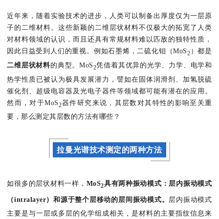
近年来，随着实验技术的进步，人类可以制备出厚度仅为一层原
子的二维材料。这些新颖的二维层状材料不仅极大的拓宽了人类
对材料领域的认识，而且还具有常规材料难以匹敌的独特性质，
因此日益受到人们的重视。例如石墨烯，二硫化钼（MoS
）都是
2
二维层状材料
的典型。MoS
凭借着其优异的光学、力学、电学和
2
热学性质已被认为极具发展潜力，譬如在固体润滑剂、加氢脱硫
催化剂、超级电容器及光电子器件等领域都可能有潜在的应用。
然而，对于MoS
器件研究来说，其层数对其特性的影响至关重
2
要，那么测定其层数的方法有哪些？
拉曼光谱技术测定的两种方法
如很多的层状材料一样，
MoS
具有两种振动模式：层内振动模式
2
（intralayer）和源于整个层移动的层间振动模式。
层内振动模式
主要是与一层或多层的化学组成相关，是材料的主要指纹信息来