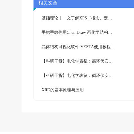
相关文章
基础理论丨一文了解XPS（概念、定性定量分析、分析方法、谱线结构）
手把手教你用ChemDraw 画化学结构式：基础篇
晶体结构可视化软件 VESTA使用教程（下篇）
【科研干货】电化学表征：循环伏安法详解（上）
【科研干货】电化学表征：循环伏安法详解（下）
XRD的基本原理与应用