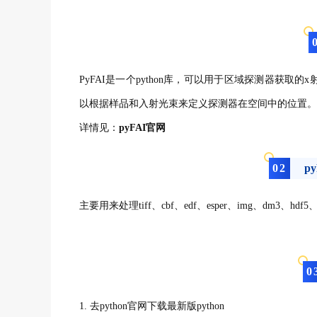
PyFAI是一个python库，可以用于区域探测器获
以根据样品和入射光束来定义探测器在空间中的位置。软
详情见：
pyFAI官网
0
2
p
主要用来处理tiff、cbf、edf、esper、img、dm3、hd
0
1
.
去python
官网下载最新版python