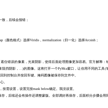
不一致，后续会报错；
色格式）选择Viridis，normalization（归一化）选择Arcsinh；
像，遮住错误的像素，光束阴影，使得后面处理图像更加容易。官方解释：
阻挡阴影，…)的图像。这将打开一个PyMca窗口，让你用不同的工具(
时，回到控制台并按回车键。掩码图像被保存到文件中。
中心。
钮，按需设置，设置完按mask below确定。我没设置。
不急着保存，后续还会有操作还调整蒙版。全部调好再保存，后面积分步骤会用