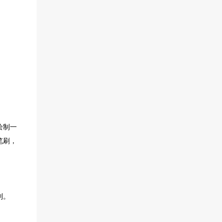
绘制一
笔刷，
到。