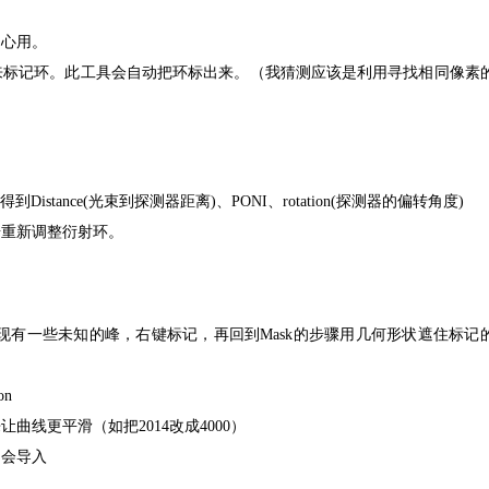
中心用。
具来标记环。此工具会自动把环标出来。（我猜测应该是利用寻找相同像素
istance(光束到探测器距离)、PONI、rotation(探测器的偏转角度)
步重新调整衍射环。
如发现有一些未知的峰，右键标记，再回到Mask的步骤用几何形状遮住标记
on
。来让曲线更平滑（如把2014改成4000）
程中会导入