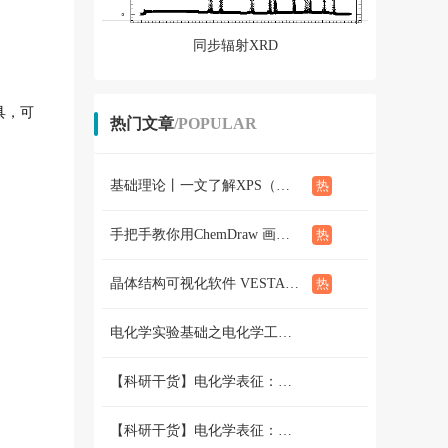
同步辐射XRD
具，可
热门文章
/POPULAR
基础理论丨一文了解XPS（概念、定性定量分析、分析方法、谱线结构）
手把手教你用ChemDraw 画化学结构式：基础篇
晶体结构可视化软件 VESTA使用教程（下篇）
电化学实验基础之电化学工作站篇 （二）三电极和两电极体系的搭建 和测试
【科研干货】电化学表征：循环伏安法详解（上）
【科研干货】电化学表征：循环伏安法详解（下）