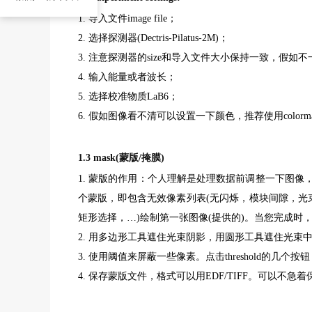
1. 导入文件image file；
2. 选择探测器(Dectris-Pilatus-2M)；
3. 注意探测器的size和导入文件大小保持一致，假如
4. 输入能量或者波长；
5. 选择校准物质LaB6；
6. 假如图像看不清可以设置一下颜色，推荐使用colormap（颜
1.3 mask(蒙版/掩膜)
1. 蒙版的作用：个人理解是处理数据前调整一下图
个蒙版，即包含无效像素列表(无闪烁，模块间隙，光束
矩形选择，…)绘制第一张图像(提供的)。当您完成
2. 用多边形工具遮住光束阴影，用圆形工具遮住光束
3. 使用阈值来屏蔽一些像素。点击threshold的几个按
4. 保存蒙版文件，格式可以用EDF/TIFF。可以