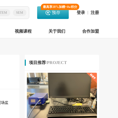
最高享18%加赠+4w积分
预存
登录
注册
TEM
SEM
视频课程
关于我们
合作加盟
项目推荐
/PROJECT
现场监