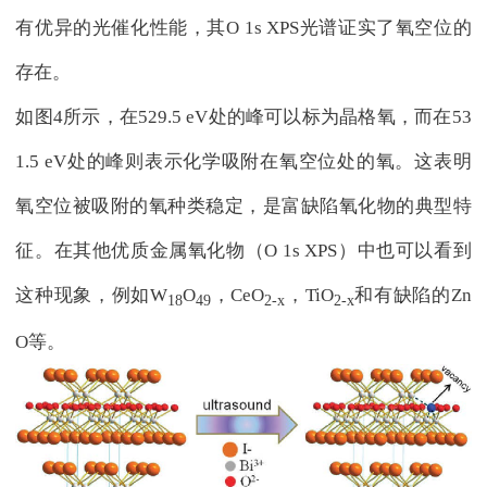
有优异的光催化性能，其O 1s XPS光谱证实了氧空位的
存在。
如图4所示，在529.5 eV处的峰可以标为晶格氧，而在53
1.5 eV处的峰则表示化学吸附在氧空位处的氧。这表明
氧空位被吸附的氧种类稳定，是富缺陷氧化物的典型特
征。在其他优质金属氧化物（O 1s XPS）中也可以看到
这种现象，例如W
O
，CeO
，TiO
和有缺陷的Zn
18
49
2-x
2-x
O等。