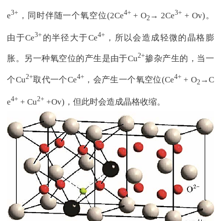
3+
4+
3+
e
，同时伴随一个氧空位(2Ce
+ O
→ 2Ce
+ Ov)。
2
3+
4+
由于Ce
的半径大于Ce
，所以会造成轻微的晶格膨
2+
胀。另一种氧空位的产生是由于Cu
掺杂产生的，当一
2+
4+
4+
个Cu
取代一个Ce
，会产生一个氧空位(Ce
+ O
→C
2
4+
2+
e
+ Cu
+Ov)，但此时会造成晶格收缩。