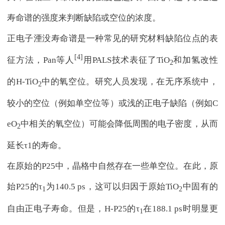
寿命谱的强度来判断缺陷或空位的浓度。
正电子湮没寿命谱是一种常见的研究材料缺陷位点的表
[4]
征方法，Pan等人
用PALS技术表征了TiO
和加氢改性
2
的H-TiO
中的氧空位。研究人员发现，在无序系统中，
2
较小的空位（例如单空位等）或浅的正电子缺陷（例如C
eO
中相关的氧空位）可能会降低周围的电子密度，从而
2
延长τ1的寿命。
在原始的P25中，晶格中自然存在一些单空位。在此，原
始P25的τ
为140.5 ps，这可以归因于原始TiO
中固有的
1
2
自由正电子寿命。但是，H-P25的τ
在188.1 ps时明显更
1