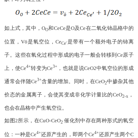
如上式，其中，O
和CeCe是O及Ce在二氧化铈晶格中的
O
位置，Vö是氧空位，Ce
是带有一个额外电子的铈离
Ce′
子。这些在氧化过程中形成的电子一般会转移到Ce原子
4+
3+
上，使Ce
转变为Ce
，也就是说CeO2中氧空位的形成
3+
通常会伴随Ce
含量的增加。同时，在CeO
中掺杂其他
2
价态的金属离子，会使其变成非化学计量比的CeO
，
2-x
也会在晶格中产生氧空位。
如图2所示，在CuO-CeO
催化剂中存在两种形式的氧空
2
4+
4+
位：一种是Ce
还原产生的，即两个Ce
还原产生两个C