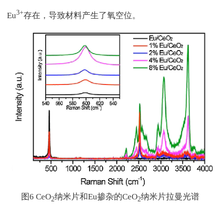
3+
Eu
存在，导致材料产生了氧空位。
图6 CeO
纳米片和Eu掺杂的CeO
纳米片拉曼光谱
2
2