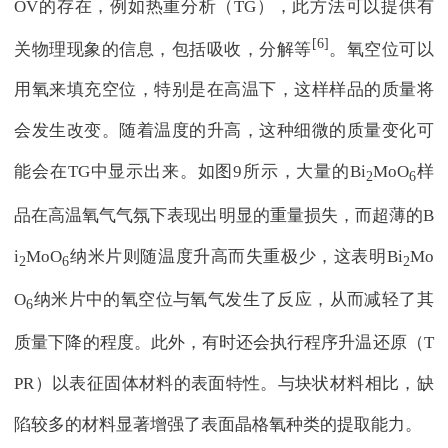
OV的存在，例如热重分析（TG），此方法可以提供有
[6]
关物理现象的信息，包括吸收，分解等
。氧空位可以
用氧来填充空位，特别是在高温下，这样样品的质量将
会发生改变。随着温度的升高，这种细微的质量变化可
能会在TG中显示出来。如图9所示，大量的Bi
MoO
样
2
6
品在高温氧气气氛下表现出明显的重量损失，而超薄的B
i
MoO
纳米片则随温度升高而失重极少，这表明Bi
Mo
2
6
2
O
纳米片中的氧空位与氧气发生了反应，从而减轻了其
6
质量下降的程度。此外，有时还会执行程序升温还原（T
PR）以表征固体材料的表面特性。与块状材料相比，缺
陷较多的材料显著增强了表面晶格氧种类的提取能力。