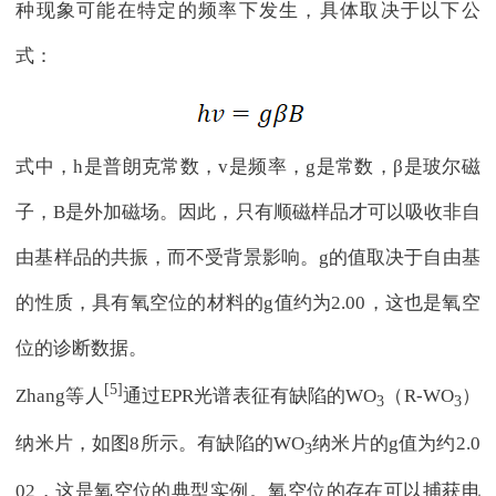
种现象可能在特定的频率下发生，具体取决于以下公
式：
式中，h是普朗克常数，v是频率，g是常数，β是玻尔磁
子，B是外加磁场。因此，只有顺磁样品才可以吸收非自
由基样品的共振，而不受背景影响。g的值取决于自由基
的性质，具有氧空位的材料的g值约为2.00，这也是氧空
位的诊断数据。
[5]
Zhang等人
通过EPR光谱表征有缺陷的WO
（R-WO
）
3
3
纳米片，如图8所示。有缺陷的WO
纳米片的g值为约2.0
3
02，这是氧空位的典型实例。氧空位的存在可以捕获电