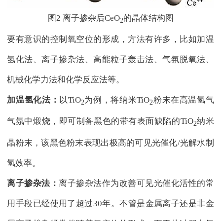
图2 离子掺杂后CeO
的晶体结构图
2
要有意识的控制氧空位的形成，方法有许多，比如加温
氢化法、离子掺杂法、高能粒子轰击法、气氛脱氧法、
机械化学力法和化学反应法等。
加温氢化法：
以TiO
为例，将纳米TiO
粉末在高温氢气
2
2
气氛中煅烧，即可制备黑色的带有表面缺陷的TiO
纳米
2
晶粉末，该黑色粉末表现出极高的可见光催化/光解水制
氢效率。
离子掺杂法：
离子掺杂法作为改善可见光催化活性的常
用手段已经使用了超过30年。不管是金属离子还是非金