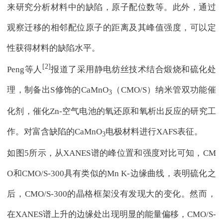
来研究分析材料中的缺陷，原子配位数等。此外，通过
观察迁移的相邻配位原子的距离及其峰值强度，可以定
性获得材料的缺陷水平。
[2]
Peng等人
报道了采用静电纺丝技术结合煅烧和硫化处
理，制备出S修饰的CaMnO
（CMO/S）纳米管双功能催
3
化剂，催化Zn-空气电池的氧还原和氧析出反应的研究工
作。对富含缺陷的CaMnO
电极材料进行XAFS表征。
3
如图5所示，从XANES谱的峰位置和强度对比可知，CM
O和CMO/S-300具有类似的Mn K-边缘曲线，表明硫化之
后，CMO/S-300的晶格框架没有发现大的变化。然而，
在XANES谱上升的边缘处出现明显的能量偏移，CMO/S-