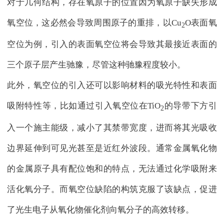
对于几何结构，存在氧原子的位置因为氧原子缺失形成
氧空位，这必然会导致周围原子的重排，以Cu
O表面氧
2
空位为例，引入的表面氧空位将会导致其最接近表面的
三个原子层产生驰豫，尽管这种驰豫程度较小。
此外，氧空位的引入还可以影响材料的吸光特性和表面
吸附特性等，比如通过引入氧空位在TiO
的导带下方引
2
入一个施主能级，减小了其禁带宽度，进而将其光吸收
边界延伸到可见光甚至是近红外波段。通常金属氧化物
的金属原子具有配位饱和的特点，无法通过化学吸附来
活化氧分子。而氧空位缺陷的构筑克服了该缺点，促进
了光生电子从氧化物催化剂向氧分子的高效转移。