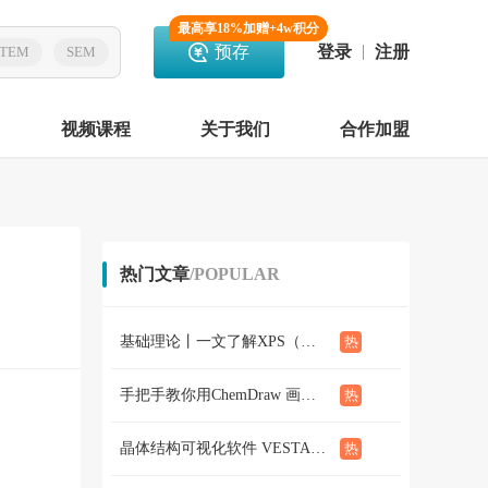
最高享18%加赠+4w积分
预存
登录
注册
TEM
SEM
视频课程
关于我们
合作加盟
热门文章
/POPULAR
基础理论丨一文了解XPS（概念、定性定量分析、分析方法、谱线结构）
手把手教你用ChemDraw 画化学结构式：基础篇
晶体结构可视化软件 VESTA使用教程（下篇）