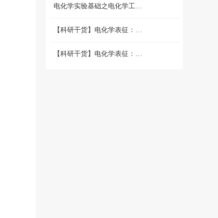
电化学实验基础之电化学工作站篇 （二）三电极和两电极体系的搭建 和测试
【科研干货】电化学表征：循环伏安法详解（上）
【科研干货】电化学表征：循环伏安法详解（下）