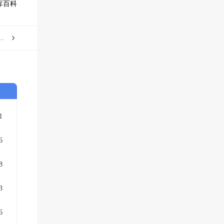
库百科
中心牵手重庆大学唱好“成渝双城记”
1
6
8
3
6