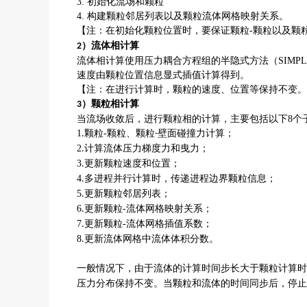
3.
初始化流场和颗粒
4.
构建颗粒邻居列表
以及
颗粒流体网格映射关系。
【注：
在初始化颗粒位置时，要保证颗粒
-
颗粒以及颗
）
流体相计算
2
流体相计算
使用
压力耦合方程组的半隐式方法（
SIMP
速度由颗粒位置信息显式插值计算得到。
【注：
在进行计算时，颗粒的速度、位置等保持不变。
）
颗粒相计算
3
当流场收敛后，进行颗粒相的计算，主要包括以下
8
个
1
颗粒
-
颗粒、颗粒
壁面碰撞力计算；
.
-
2
计算流体压力梯度力和曳力；
.
3
更新颗粒速度和位置；
.
4
多进程并行计算时，传递进程边界颗粒信息；
.
5
更新颗粒邻居列表；
.
6
更新颗粒
-
流体网格映射关系；
.
7
更新颗粒
-
流体网格插值系数；
.
8
更新流体网格中流体体积分数。
.
一般情况下，由于流体的计算时间步长大于颗粒计算时
压力分布保持不变。当颗粒和流体的时间同步后，停止