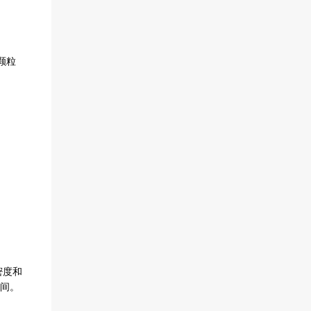
颗粒
密度和
间。