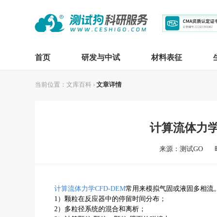
首页
研发与中试
材料表征
当前位置：
文库百科
›
文章详情
计算流体力学
来源：测试GO
计算流体力学
CFD-DEM
常用来模拟气固或液固多相流
1
）颗粒在反应器中的停留时间分布；
2
）多粒径系统的混合和离析；