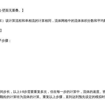
粒
壁面无重叠。
】
-
LE
）该计算流程和单相流的计算
相同
，流体网格中的流体体积分数和平均
】
子步骤：
间步长，以上
步需要重复多次，但在每一步的计算中，流体的速度、
1-8
颗粒的计算转为流体的计算。重复以上步骤，直到达到预先设定的模拟时