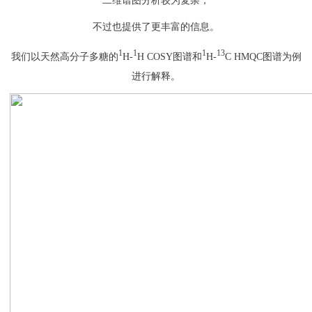
二维谱图分析较为复杂，
不过也提供了更丰富的信息。
1
1
1
13
我们以天然高分子多糖的
H-
H COSY图谱和
H-
C HMQC图谱为例
进行解释。