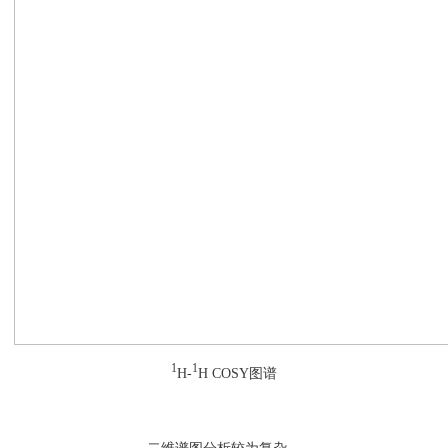
1
1
H-
H COSY图谱