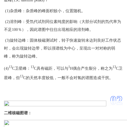
星峰(13C satellite peaks)？
(1)杂质峰：杂质峰的峰面积较小，位置随机。
(2)溶剂峰：受氘代试剂同位素纯度的影响（大部分试剂的氘代率为
不足100％），因此谱图中往往出现相应的溶剂峰。
(3)旋转边峰：固体核磁测试时，转子快速旋转未达到良好工作状态
时，会出现旋转边带，即以强谱线为中心，呈现出一对对称的弱
峰，称为旋转边峰。
13
13
1
13
(4)
C卫星峰：
C具有磁距，可以与
H偶合产生裂分，称之为
C卫
13
星峰，但
C的天然丰度较低，一般不会对氢的谱图造成干扰。
0
2
二维核磁图谱：