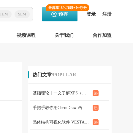
最高享18%加赠+4w积分
预存
登录
注册
TEM
SEM
视频课程
关于我们
合作加盟
热门文章
/POPULAR
基础理论丨一文了解XPS（概念、定性定量分析、分析方法、谱线结构）
手把手教你用ChemDraw 画化学结构式：基础篇
晶体结构可视化软件 VESTA使用教程（下篇）