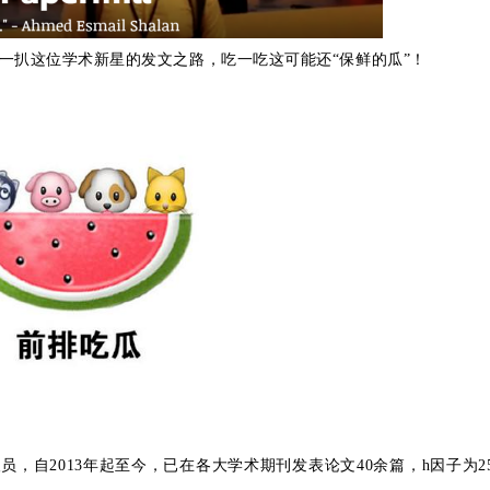
一扒这位学术新星的发文之路，吃一吃这可能还“保鲜的瓜”！
员，自2
013
年起至今，已在各大学术期刊发表论文4
0
余篇，h因子为2