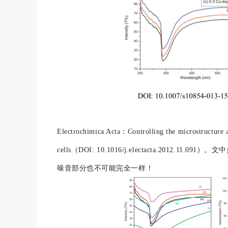
Electrochimica Acta：Controlling the microstructure an
cells（DOI: 10.1016/j.electacta.2
噪音部分也不可能完全一样！