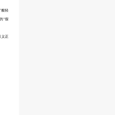
”般轻
的“假
秀义正