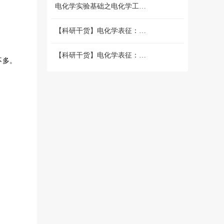
电化学实验基础之电化学工作站篇 （二）三电极和两电极体系的搭建 和测试
【科研干货】电化学表征：循环伏安法详解（上）
【科研干货】电化学表征：循环伏安法详解（下）
不多。