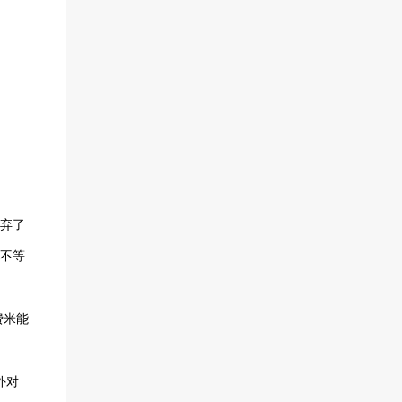
弃了
不等
费米能
外对