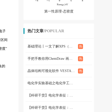
第一性原理-态密度
热门文章
/POPULAR
电子
量区间
基础理论丨一文了解XPS（概念、定性定量分析、分析方法、谱线结构）
密度”
手把手教你用ChemDraw 画化学结构式：基础篇
集的
晶体结构可视化软件 VESTA使用教程（下篇）
电化学实验基础之电化学工作站篇 （二）三电极和两电极体系的搭建 和测试
【科研干货】电化学表征：循环伏安法详解（上）
【科研干货】电化学表征：循环伏安法详解（下）