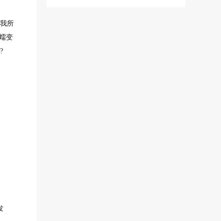
我所
蠕变
?
。
发