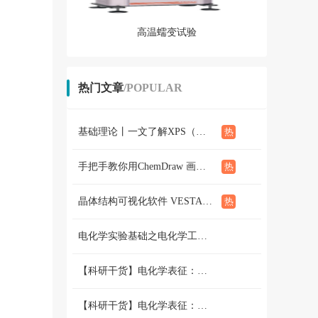
高温蠕变试验
热门文章
/POPULAR
基础理论丨一文了解XPS（概念、定性定量分析、分析方法、谱线结构）
手把手教你用ChemDraw 画化学结构式：基础篇
晶体结构可视化软件 VESTA使用教程（下篇）
电化学实验基础之电化学工作站篇 （二）三电极和两电极体系的搭建 和测试
【科研干货】电化学表征：循环伏安法详解（上）
【科研干货】电化学表征：循环伏安法详解（下）