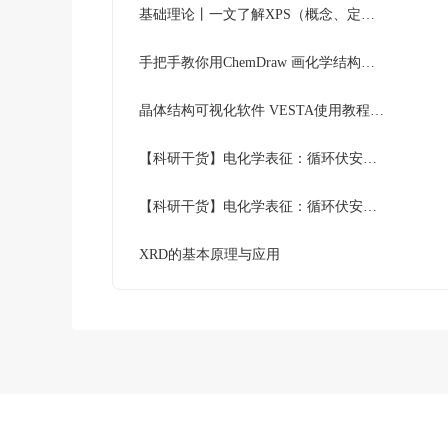
基础理论丨一文了解XPS（概念、定性定量分析、分析方法、谱线结构）
手把手教你用ChemDraw 画化学结构式：基础篇
晶体结构可视化软件 VESTA使用教程（下篇）
【科研干货】电化学表征：循环伏安法详解（上）
【科研干货】电化学表征：循环伏安法详解（下）
XRD的基本原理与应用