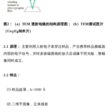
图2：（a）TEM
透射电镜的结构原理图；
（b）TEM测试照片
（Co
O
纳米片）
3
4
2.
1 原理：
主要利用入射电子束穿过样品，产生携带样品横截面
内部的电子信号，并经多级磁透镜的放大后成像于荧光板，整幅
像同时成立。
2.
2 特点：
⑴ 样品超薄，h<1000 Å
⑵ 二维平面像，立体感差