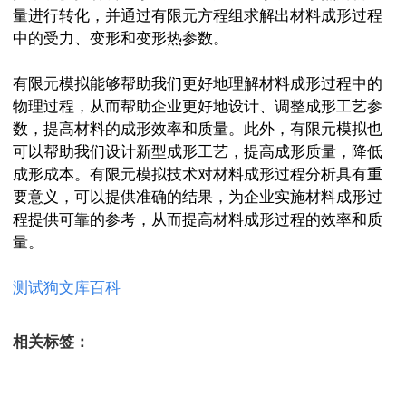
量进行转化，并通过有限元方程组求解出材料成形过程
中的受力、变形和变形热参数。
有
限
元
模
拟
能
够
帮
助
我
们
更
好
地
理
解
材
料
成
形
过
程
中
的
物
理
过
程
，
从
而
帮
助
企
业
更
好
地
设
计
、
调
整
成
形
工
艺
参
数
，
提
高
材
料
的
成
形
效
率
和
质
量
。
此
外
，
有
限
元
模
拟
也
可
以
帮
助
我
们
设
计
新
型
成
形
工
艺
，
提
高
成
形
质
量
，
降
低
成
形
成
本
。
有
限
元
模
拟
技
术
对
材
料
成
形
过
程
分
析
具
有
重
要
意
义
，
可
以
提
供
准
确
的
结
果
，
为
企
业
实
施
材
料
成
形
过
程
提
供
可
靠
的
参
考
，
从
而
提
高
材
料
成
形
过
程
的
效
率
和
质
量
。
测试狗文库百科
相关标签：