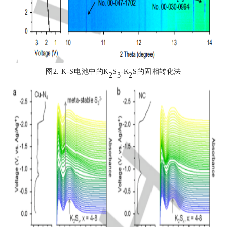
图2.
K-S电池中的K
S
-K
S的固相转化法
2
3
2