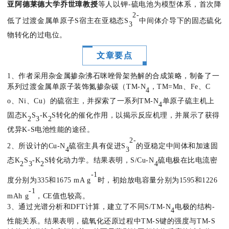
亚阿德莱德大学乔世璋教授
等人以钾-硫电池为模型体系，首次降
2
-
低了过渡金属单原子S宿主在亚稳态S
中间体介导下的固态硫化
3
物转化的过电位。
文章要点
1、作者采用杂金属掺杂沸石咪唑骨架热解的合成策略，制备了一
系列过渡金属单原子装饰氮掺杂碳（TM-N
，TM=Mn、Fe、C
4
o、Ni、Cu）的硫宿主，并探索了一系列TM-N
单原子硫主机上
4
固态K
S
-K
S转化的催化作用，以揭示反应机理，并展示了获得
2
3
2
优异K-S电池性能的途径。
2
-
2、所设计的Cu-N
硫宿主具有促进S
的亚稳定中间体和加速固
4
3
态K
S
-K
S转化动力学。结果表明，S/Cu-N
硫电极在比电流密
2
3
2
4
-1
度分别为335和1675 mA g
时，初始放电容量分别为1595和1226
-1
mAh g
，CE值也较高。
3、通过光谱分析和DFT计算，建立了不同S/TM-N
电极的结构-
4
性能关系。结果表明，硫氧化还原过程中TM-S键的强度与TM-S